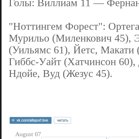
Голы: Виллиам 11 — Фернанд
"Ноттингем Форест": Ортега
Мурильо (Миленкович 45), Э
(Уильямс 61), Йетс, Макати 
Гиббс-Уайт (Хатчинсон 60),
Ндойе, Вуд (Жезус 45).
August 07