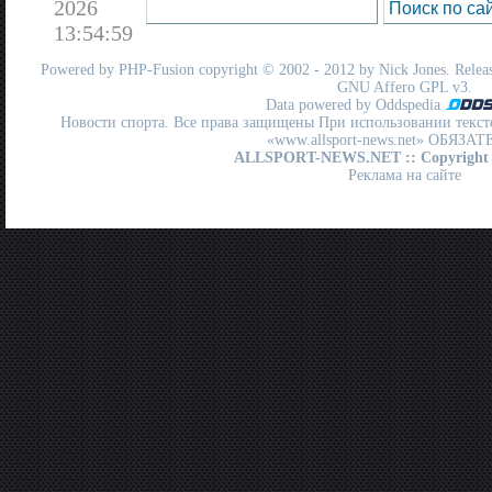
2026
13:54:59
Powered by
PHP-Fusion
copyright © 2002 - 2012 by Nick Jones. Release
GNU Affero GPL
v3.
Data powered by Oddspedia
Новости спорта. Все права защищены При использовании текст
«www.allsport-news.net» ОБЯЗА
ALLSPORT-NEWS.NET
:: Copyright
Реклама на сайте