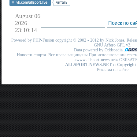
August 06
2026
23:10:14
Powered by
PHP-Fusion
copyright © 2002 - 2012 by Nick Jones. Release
GNU Affero GPL
v3.
Data powered by Oddspedia
Новости спорта. Все права защищены При использовании текст
«www.allsport-news.net» ОБЯЗА
ALLSPORT-NEWS.NET
:: Copyright
Реклама на сайте