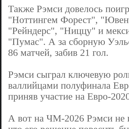
Также Рэмси довелось поигр
"Ноттингем Форест", "Ювен
"Рейндерс", "Ниццу" и мекс
"Пумас". А за сборную Уэль
86 матчей, забив 21 гол.
Рэмси сыграл ключевую рол
валлийцами полуфинала Евро
приняв участие на Евро-202
А вот на ЧМ-2026 Рэмси не 