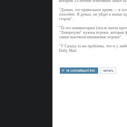
котором 33-летний египтянин забил тол
"Думаю, это правильное время — в осно
способен. Я думал, он уйдет в конце п
сторон".
"Те его комментарии (после матча прот
"Ливерпулю" нужны игроки, которые ф
самые высокооплачиваемые игроки".
"У Салаха та же проблема, что и у любо
Daily Mail.