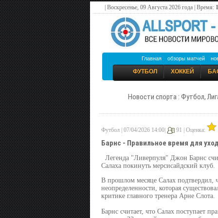
| Воскресенье, 09 Августа 2026 года | Время:
Главная
обзоры матчей
но
ФУТБОЛ
ХОККЕЙ
БА
Новости спорта : Футбол, Лиг
Футбол | 07/04/2026 14:00|
91 |
Оценка:
Барнс - Правильное время для ухо
Легенда "Ливерпуля" Джон Барнс счи
Салаха покинуть мерсисайдский клуб.
В прошлом месяце Салах подтвердил, ч
неопределенности, которая существовал
критике главного тренера Арне Слота.
Барнс считает, что Салах поступает пр