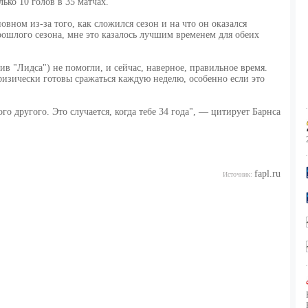
ько 10 голов в 35 матчах.
вном из-за того, как сложился сезон и на что он оказался
рошлого сезона, мне это казалось лучшим временем для обеих
ив "Лидса") не помогли, и сейчас, наверное, правильное время.
изически готовы сражаться каждую неделю, особенно если это
го другого. Это случается, когда тебе 34 года", — цитирует Барнса
fapl.ru
Источник: