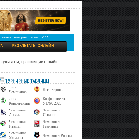
тивные телетрансляции
PDA
ТА
РЕЗУЛЬТАТЫ ОНЛАЙН
результаты, трансляции онлайн
ТУРНИРНЫЕ ТАБЛИЦЫ
Лига
Лига Европы
Чемпионов
Лига
Коэффициенты
Конференций
УЕФА 2026
Чемпионат
Чемпионат
Англии
Испании
Чемпионат
Чемпионат
Италии
Германии
Чемпионат
Чемпионат России
Украины