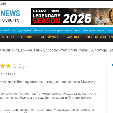
13:19
вости бокса
турнирные таблицы
прямые трансляции
текстовые трансляции
спор
СКЕТБОЛ
ТЕННИС
ФОРМУЛА 1
БИАТЛОН
НОВОСТИ СПОР
а Чемпионов, Хоккей, Теннис, обзоры, статистика, таблицы, повторы, 
(10)
да Салаха
тает, что сейчас правильное время для нападающего Мохамеда
то покинет "Ливерпуль" в конце сезона. Мохамед избавился от
а насчет его будущего с декабря, когда он публично подверг
авильно, учитывая очевидный спад Мохамеда в этом сезоне, в