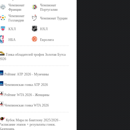
Чемпионат
Чемпионат
Франции
Португалии
Чемпионат
Чемпионат Турции
Голландии
КХЛ
НХЛ
НБА
Евролига
Гонка обладателей трофея Золотая Бутса
2026
Рейтинг ATP 2026 - Мужчины
Чемпионская гонка ATP 2026
Рейтинг WTA 2026 - Женщины
Чемпионская гонка WTA 2026
Кубок Мира по Биатлону 2025/2026 -
Расписание этапов + результаты гонок.
Календарь