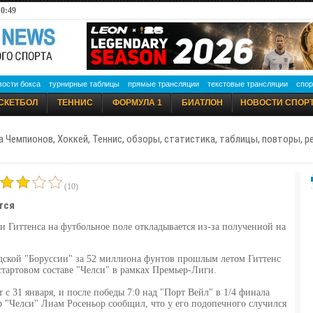
10:49
вости бокса
турнирные таблицы
прямые трансляции
текстовые трансляции
спор
СКЕТБОЛ
ТЕННИС
ФОРМУЛА 1
БИАТЛОН
НОВОСТИ СПОР
а Чемпионов, Хоккей, Теннис, обзоры, статистика, таблицы, повторы, 
(10)
тся
 Гиттенса на футбольное поле откладывается из-за полученной на
ндской "Боруссии" за 52 миллиона фунтов прошлым летом Гиттенс
тартовом составе "Челси" в рамках Премьер-Лиги.
 с 31 января, и после победы 7:0 над "Порт Вейл" в 1/4 финала
 "Челси" Лиам Росеньор сообщил, что у его подопечного случился