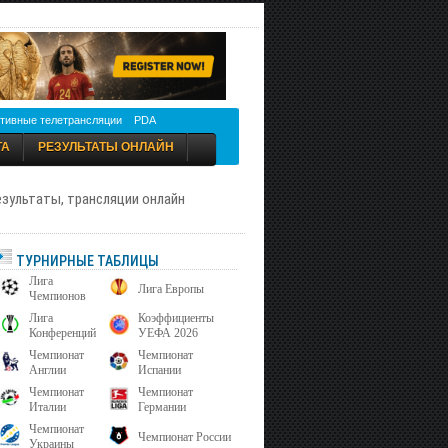
тивные телетрансляции
PDA
ТА
РЕЗУЛЬТАТЫ ОНЛАЙН
результаты, трансляции онлайн
ТУРНИРНЫЕ ТАБЛИЦЫ
Лига
Лига Европы
Чемпионов
Лига
Коэффициенты
Конференций
УЕФА 2026
Чемпионат
Чемпионат
Англии
Испании
Чемпионат
Чемпионат
Италии
Германии
Чемпионат
Чемпионат России
Украины