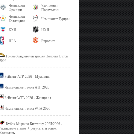
Чемпионат
Чемпионат
Франции
Португалии
Чемпионат
Чемпионат Турции
Голландии
КХЛ
НХЛ
НБА
Евролига
Гонка обладателей трофея Золотая Бутса
2026
Рейтинг ATP 2026 - Мужчины
Чемпионская гонка ATP 2026
Рейтинг WTA 2026 - Женщины
Чемпионская гонка WTA 2026
Кубок Мира по Биатлону 2025/2026 -
Расписание этапов + результаты гонок.
Календарь