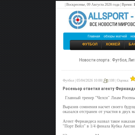
| Воскресенье, 09 Августа 2026 года | Время:
Главная
обзоры матчей
но
ФУТБОЛ
ХОККЕЙ
БА
Новости спорта : Футбол, Лиг
Футбол | 05/04/2026 10:00|
108 |
Оценка:
Росеньор ответил агенту Фернанд
Главный тренер "Челси" Лиам Росень
Выразив сомнения насчет своего будущ
оказался отстранен от участия в двух м
Агент Фернандеса назвал такое наказа
"Порт Вейл" в 1/4 финала Кубка Англии