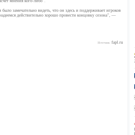
асчет мнения кого-либо".
 и было замечательно видеть, что он здесь и поддерживает игроков
 надеемся действительно хорошо провести концовку сезона", —
fapl.ru
Источник: