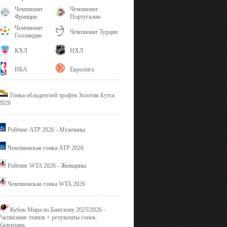
Чемпионат
Чемпионат
Франции
Португалии
Чемпионат
Чемпионат Турции
Голландии
КХЛ
НХЛ
НБА
Евролига
Гонка обладателей трофея Золотая Бутса
2026
Рейтинг ATP 2026 - Мужчины
Чемпионская гонка ATP 2026
Рейтинг WTA 2026 - Женщины
Чемпионская гонка WTA 2026
Кубок Мира по Биатлону 2025/2026 -
Расписание этапов + результаты гонок.
Календарь