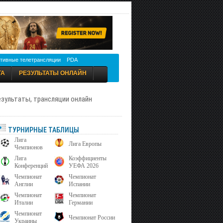
тивные телетрансляции
PDA
ТА
РЕЗУЛЬТАТЫ ОНЛАЙН
результаты, трансляции онлайн
ТУРНИРНЫЕ ТАБЛИЦЫ
Лига
Лига Европы
Чемпионов
Лига
Коэффициенты
Конференций
УЕФА 2026
Чемпионат
Чемпионат
Англии
Испании
Чемпионат
Чемпионат
Италии
Германии
Чемпионат
Чемпионат России
Украины