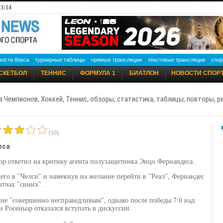
13:14
вости бокса
турнирные таблицы
прямые трансляции
текстовые трансляции
спор
СКЕТБОЛ
ТЕННИС
ФОРМУЛА 1
БИАТЛОН
НОВОСТИ СПОР
а Чемпионов, Хоккей, Теннис, обзоры, статистика, таблицы, повторы, 
(10)
еса
ор ответил на критику агента полузащитника Энцо Фернандеса.
его в "Челси" и намекнув на желание перейти в "Реал", Фернандес
атчах "синих".
ние "совершенно несправедливым", однако после победы 7:0 над
 Росеньор отказался вступать в дискуссии.