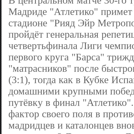
В центральном матче 30-го т
Мадриде "Атлетико" примет 
стадионе "Рияд Эйр Метроп
пройдёт генеральная репети
четвертьфинала Лиги чемпио
первого круга "Барса" триж
"матрасников" после быстро
(3:1), тогда как в Кубке Исп
домашними крупными побед
путёвку в финал "Атлетико"
фактор своего поля в проти
мадридцев и каталонцев вно