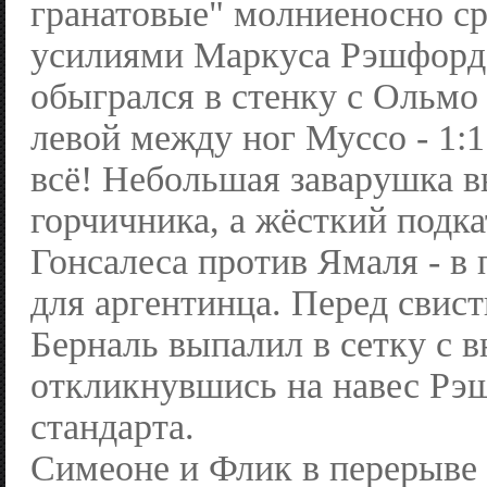
гранатовые" молниеносно ср
усилиями Маркуса Рэшфорд
обыгрался в стенку с Ольмо 
левой между ног Муссо - 1:1
всё! Небольшая заварушка в
горчичника, а жёсткий подк
Гонсалеса против Ямаля - в
для аргентинца. Перед свис
Берналь выпалил в сетку с 
откликнувшись на навес Рэ
стандарта.
Симеоне и Флик в перерыве 