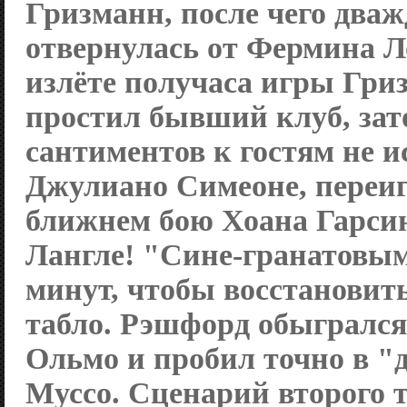
Гризманн, после чего дваж
отвернулась от Фермина Л
излёте получаса игры Гри
простил бывший клуб, зат
сантиментов к гостям не 
Джулиано Симеоне, переи
ближнем бою Хоана Гарсию
Лангле! "Сине-гранатовым
минут, чтобы восстановит
табло. Рэшфорд обыгрался
Ольмо и пробил точно в "
Муссо. Сценарий второго 