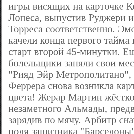
игры висящих на карточке К
Лопеса, выпустив Руджери 
Торреса соответственно. Э
качели конца первого тайма 
старт второй 45-минутки. Ещ
болельщики заняли свои мес
"Рияд Эйр Метрополитано", 
Феррера снова возникла кар
цвета! Жерар Мартин жёстко
незаметного Альмады, пред
зарядив по мячу. Арбитр сн
поля защитника "Барселоны"