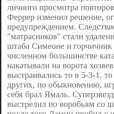
личного просмотра повторов
Феррер изменил решение, о
предупреждением. Следстви
"матрасников" стали удалени
штаба Симеоне и горчичник
численном большинстве кат
накатывали на ворота хозяев
выстраивались то в 5-3-1, то
других, по обыкновению, игр
себя брал Ямаль. Суперзвез
выстрелил по воробьям со ш
после того Ламин пробил с 