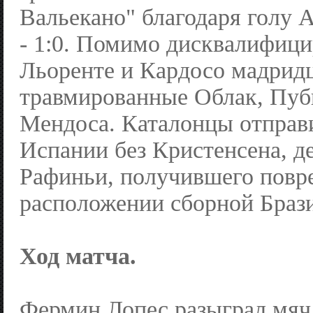
Вальекано" благодаря голу А
- 1:0. Помимо дисквалифиц
Льоренте и Кардосо мадрид
травмированные Облак, Пуб
Мендоса. Каталонцы отправ
Испании без Кристенсена, д
Рафиньи, получившего повр
расположении сборной Браз
Ход матча.
Фермин Лопес разыграл мяч 