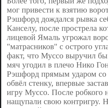
Более того, первый же подх
мог привести к взятию воро
Рэшфорд дождался рывка себ
Канселу, после прострела ко
лицевой Ямаль угрожал вор
"матрасников" с острого угл
факт, что Муссо выручил бы 
мяч угодил в плечо Нико Го
Рэшфорд прямым ударом со
обвёл стенку, впервые заста
игру Муссо. После робкого 
нащупали свою контригру. Н