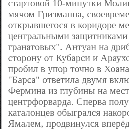
стартовой 10-минутки Моли
мячом Гризманна, своеврем
открывшегося в коридоре м
центральными защитниками 
гранатовых". Антуан на дри
сторону от Кубарси и Араух
пробил в упор точно в Хоана
"Барса" ответила двумя вк
Фермина из глубины на мес
центрфорварда. Сперва пол
каталонцев обыгрался накор
Ямалем, продвинулся вперёд