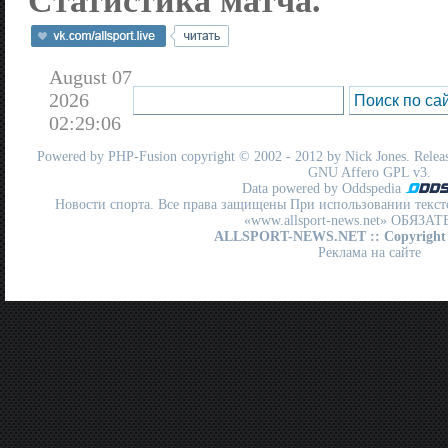
Статистика матча.
August 07
2026
02:29:06
Powered by
PHP-Fusion
copyright © 2002 - 2012 by Nick Jones. Release
GNU Affero GPL
v3.
Data powered by Oddspedia
Новости спорта. Все права защищены При использовании текст
«www.allsport-news.net» ОБЯЗА
ALLSPORT-NEWS.NET
:: Copyright
Реклама на сайте