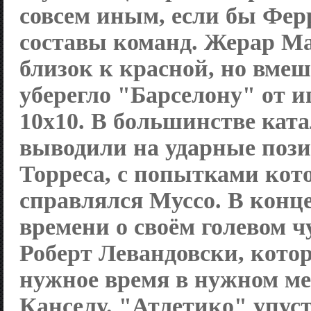
совсем иным, если бы Фер
составы команд. Жерар М
близок к красной, но вме
уберегло "Барселону" от 
10x10. В большинстве ка
выводили на ударные поз
Торреса, с попытками кот
справлялся Муссо. В конце
времени о своём голевом 
Роберт Левандовски, кото
нужное время в нужном ме
Канселу. "Атлетико" упус