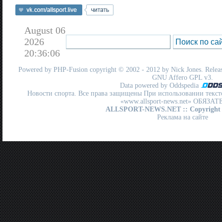
August 06
2026
20:36:06
Powered by
PHP-Fusion
copyright © 2002 - 2012 by Nick Jones. Release
GNU Affero GPL
v3.
Data powered by Oddspedia
Новости спорта. Все права защищены При использовании текст
«www.allsport-news.net» ОБЯЗА
ALLSPORT-NEWS.NET
:: Copyright
Реклама на сайте