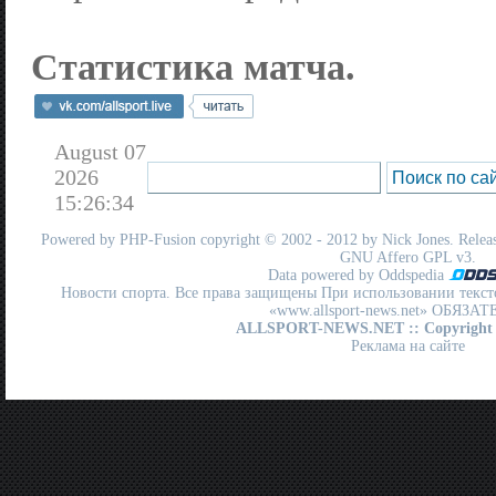
Статистика матча.
August 07
2026
15:26:34
Powered by
PHP-Fusion
copyright © 2002 - 2012 by Nick Jones. Release
GNU Affero GPL
v3.
Data powered by Oddspedia
Новости спорта. Все права защищены При использовании текст
«www.allsport-news.net» ОБЯЗА
ALLSPORT-NEWS.NET
:: Copyright
Реклама на сайте