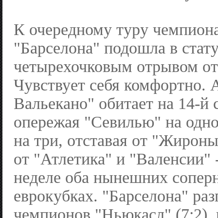
К очередному туру чемпион
"Барселона" подошла в стату
четырехочковым отрывом от 
Чувствует себя комфортно. 
Вальекано" обитает на 14-й 
опережая "Севилью" на одно 
на три, отставая от "Жироны"
от "Атлетика" и "Валенсии" -
неделе оба нынешних соперн
еврокубках. "Барселона" раз
чемпионов "Ньюкасл" (7:2), 