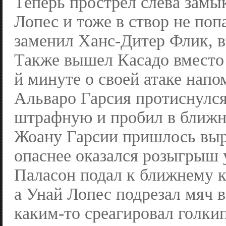
Теперь прострел слева замык
Лопес и тоже в створ не попа
заменил Ханс-Дитер Флик, 
Также вышел Касадо вместо 
й минуте о своей атаке напо
Альваро Гарсия протиснулся
штрафную и пробил в ближн
Жоану Гарсии пришлось выр
опаснее оказался розыгрыш 
Паласон подал к ближнему к
а Унай Лопес подрезал мяч в
каким-то среагировал голки