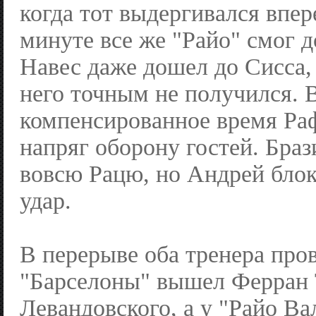
когда тот выдергивался впер
минуте все же "Райо" смог д
Навес даже дошел до Сисса, 
него точным не получился. 
компенсированное время Ра
напряг оборону гостей. Браз
вовсю Рацю, но Андрей блок
удар.
В перерыве оба тренера про
"Барселоны" вышел Ферран 
Левандовского, а у "Райо Ва