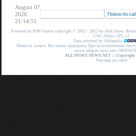
August 07
2026
21:14:51
Powered by
PHP-Fusion
copyright © 2002 - 2012 by Nick Jones. Release
GNU Affero GPL
v3.
Data powered by Oddspedia
Новости спорта. Все права защищены При использовании текст
«www.allsport-news.net» ОБЯЗА
ALLSPORT-NEWS.NET
:: Copyright
Реклама на сайте