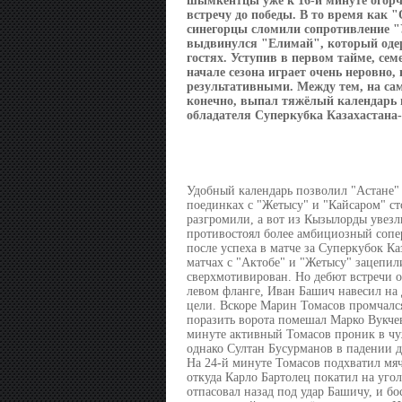
шымкентцы уже к 16-й минуте огорч
встречу до победы. В то время как 
синегорцы сломили сопротивление "
выдвинулся "Елимай", который оде
гостях. Уступив в первом тайме, се
начале сезона играет очень неровно
результативными. Между тем, на са
конечно, выпал тяжёлый календарь н
обладателя Суперкубка Казахастана-
Удобный календарь позволил "Астане" 
поединках с "Жетысу" и "Кайсаром" ст
разгромили, а вот из Кызылорды увезл
противостоял более амбициозный сопер
после успеха в матче за Суперкубок К
матчах с "Актобе" и "Жетысу" зацепил
сверхмотивирован. Но дебют встречи ос
левом фланге, Иван Башич навесил на
цели. Вскоре Марин Томасов промчался
поразить ворота помешал Марко Вукчев
минуте активный Томасов проник в чу
однако Султан Бусурманов в падении д
На 24-й минуте Томасов подхватил мя
откуда Карло Бартолец покатил на уго
отпасовал назад под удар Башичу, и б