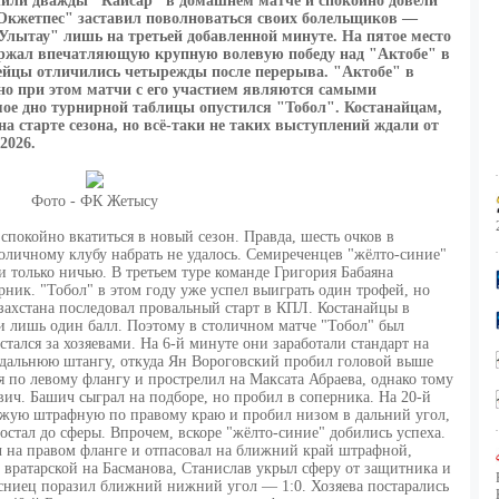
или дважды "Кайсар" в домашнем матче и спокойно довели
"Окжетпес" заставил поволноваться своих болельщиков —
Улытау" лишь на третьей добавленной минуте. На пятое место
ржал впечатляющую крупную волевую победу над "Актобе" в
мейцы отличились четырежды после перерыва. "Актобе" в
, но при этом матчи с его участием являются самыми
мое дно турнирной таблицы опустился "Тобол". Костанайцам,
а старте сезона, но всё-таки не таких выступлений ждали от
2026.
Фото - ФК Жетысу
спокойно вкатиться в новый сезон. Правда, шесть очков в
оличному клубу набрать не удалось. Семиреченцев "жёлто-синие"
и только ничью. В третьем туре команде Григория Бабаяна
ник. "Тобол" в этом году уже успел выиграть один трофей, но
азахстана последовал провальный старт в КПЛ. Костанайцы в
и лишь один балл. Поэтому в столичном матче "Тобол" был
тался за хозяевами. На 6-й минуте они заработали стандарт на
 дальнюю штангу, откуда Ян Вороговский пробил головой выше
 по левому флангу и прострелил на Максата Абраева, однако тому
ич. Башич сыграл на подборе, но пробил в соперника. На 20-й
жую штрафную по правому краю и пробил низом в дальний угол,
остал до сферы. Впрочем, вскоре "жёлто-синие" добились успеха.
ч на правом фланге и отпасовал на ближний край штрафной,
л вратарской на Басманова, Станислав укрыл сферу от защитника и
осниец поразил ближний нижний угол — 1:0. Хозяева постарались