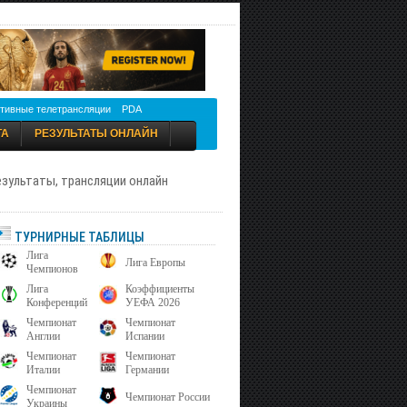
тивные телетрансляции
PDA
ТА
РЕЗУЛЬТАТЫ ОНЛАЙН
результаты, трансляции онлайн
ТУРНИРНЫЕ ТАБЛИЦЫ
Лига
Лига Европы
Чемпионов
Лига
Коэффициенты
Конференций
УЕФА 2026
Чемпионат
Чемпионат
Англии
Испании
Чемпионат
Чемпионат
Италии
Германии
Чемпионат
Чемпионат России
Украины