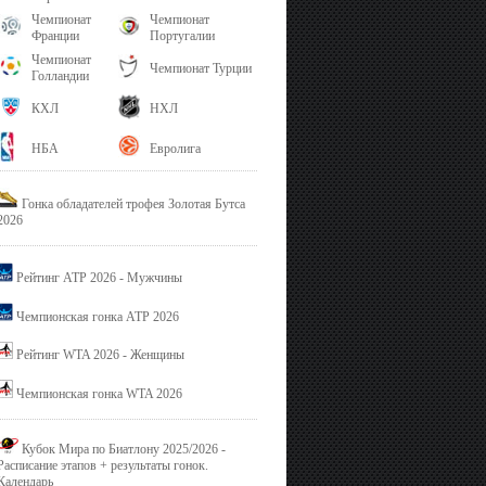
Чемпионат
Чемпионат
Франции
Португалии
Чемпионат
Чемпионат Турции
Голландии
КХЛ
НХЛ
НБА
Евролига
Гонка обладателей трофея Золотая Бутса
2026
Рейтинг ATP 2026 - Мужчины
Чемпионская гонка ATP 2026
Рейтинг WTA 2026 - Женщины
Чемпионская гонка WTA 2026
Кубок Мира по Биатлону 2025/2026 -
Расписание этапов + результаты гонок.
Календарь