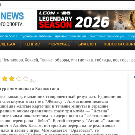
2
вости бокса
турнирные таблицы
прямые трансляции
текстовые трансляции
спор
СКЕТБОЛ
ТЕННИС
ФОРМУЛА 1
БИАТЛОН
НОВОСТИ СПОР
а Чемпионов, Хоккей, Теннис, обзоры, статистика, таблицы, повторы, 
(10)
 тура чемпионата Казахстана
лось команд, выдавших стопроцентный результат. Единолично
 споткнулся в матче с "Жетысу". Алматинцев подвела
ший две жёлтые карточки в течение минуты в середине
бранным очкам сравнялись сразу три клуба — "Астана",
лнительным показателям в лидеры вышли "жёлто-синие".
ренно переиграла "Тобол". В этой встрече у "Астаны" вышли
шич и Алибек Касым, который до перерыва не реализовал
ился и забил с игры. Что касается "Ордабасы", то