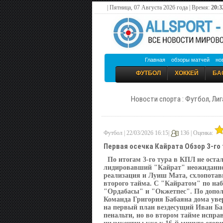
| Пятница, 07 Августа 2026 года | Время:
20:3
Главная
обзоры матчей
но
ФУТБОЛ
ХОККЕЙ
БА
Новости спорта : Футбол, Лиг
Футбол | 22/03/2026 16:15|
136 |
Оценка:
Первая осечка Кайрата Обзор 3-го
По итогам 3-го тура в КПЛ не оста
лидировавший "Кайрат" неожиданно
реализация и Луиш Мата, схлопотав
второго тайма. С "Кайратом" по на
"Ордабасы" и "Окжетпес". По допо
Команда Григория Бабаяна дома уве
на первый план вездесущий Иван Ба
пенальти, но во втором тайме исправ