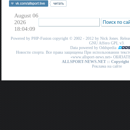
August 06
2026
18:04:09
Powered by
PHP-Fusion
copyright © 2002 - 2012 by Nick Jones. Release
GNU Affero GPL
v3.
Data powered by Oddspedia
Новости спорта. Все права защищены При использовании текст
«www.allsport-news.net» ОБЯЗА
ALLSPORT-NEWS.NET
:: Copyright
Реклама на сайте