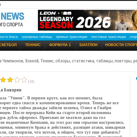
6
вости бокса
турнирные таблицы
прямые трансляции
текстовые трансляции
спор
СКЕТБОЛ
ТЕННИС
ФОРМУЛА 1
БИАТЛОН
НОВОСТИ СПОР
а Чемпионов, Хоккей, Теннис, обзоры, статистика, таблицы, повторы, 
(10)
да Баварии
ала "Унион". В первом круге, как все помнят, была
ворит едва спасся в компенсированное время. Теперь же все
е первого тайма дважды забили хозяева, Олисе и Гнабри
инцев. После перерыва Кейн на старте второй половины
ерж дубль оформил. Приезжих не хватило даже на гол
и подопечные Компани, на этот раз они серьезно настроились
оценки, минимум брака в действиях, разящие атаки, шикарная
ля, где творили, что хотели, в общем, что тут еще добавить?