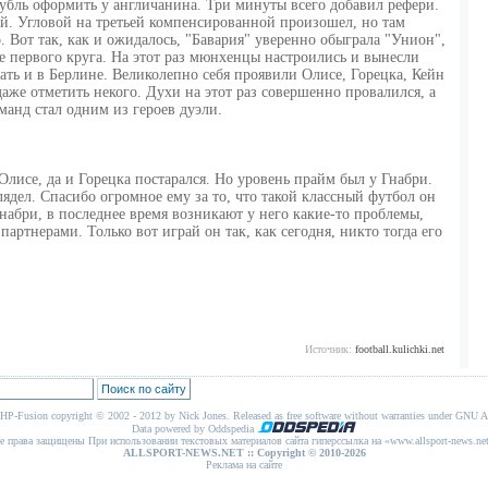
убль оформить у англичанина. Три минуты всего добавил рефери.
ей. Угловой на третьей компенсированной произошел, но там
. Вот так, как и ожидалось, "Бавария" уверенно обыграла "Унион",
че первого круга. На этот раз мюнхенцы настроились и вынесли
ать и в Берлине. Великолепно себя проявили Олисе, Горецка, Кейн
 даже отметить некого. Духи на этот раз совершенно провалился, а
анд стал одним из героев дуэли.
 Олисе, да и Горецка постарался. Но уровень прайм был у Гнабри.
ядел. Спасибо огромное ему за то, что такой классный футбол он
набри, в последнее время возникают у него какие-то проблемы,
артнерами. Только вот играй он так, как сегодня, никто тогда его
Источник:
football.kulichki.net
HP-Fusion
copyright © 2002 - 2012 by Nick Jones. Released as free software without warranties under
GNU Af
Data powered by Oddspedia
се права защищены При использовании текстовых материалов сайта гиперссылка на «www.allsport-news
ALLSPORT-NEWS.NET
:: Copyright © 2010-2026
Реклама на сайте