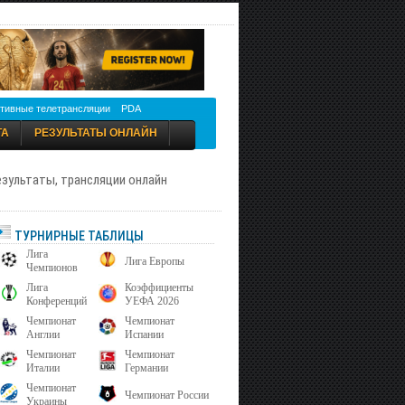
тивные телетрансляции
PDA
ТА
РЕЗУЛЬТАТЫ ОНЛАЙН
результаты, трансляции онлайн
ТУРНИРНЫЕ ТАБЛИЦЫ
Лига
Лига Европы
Чемпионов
Лига
Коэффициенты
Конференций
УЕФА 2026
Чемпионат
Чемпионат
Англии
Испании
Чемпионат
Чемпионат
Италии
Германии
Чемпионат
Чемпионат России
Украины