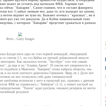
у заранее вручать корону правителя Бундеслиги. В очередной
акже может не устоять под натиском ФКБ. Хороши там
а сейчас "Бавария". Самое главное, что в составе фаворита
ски все. Слабых звеньев нет, даже те, кто выходят на замену,
 а потом играют не хуже их. Бывают осечки у "красных", но в
много раз уже это доказали. Да и Кубок национальный тоже
авидуешь, с которым "Баварии" предстоит сражаться в рамках
Фото - Getty Images
она Бундеслиги едва не стал первой командой, обыгравшей
 со счетом 2:1, но гол Кейна на третьей добавленной минуте
 викторию. Как оказалось потом, "Аугсбург" стал тем самым
ых", да еще и на "Альянц Арене". И совсем нет уверенности в
что подобное в Мюнхене. "Бавария" снова набрала обороты, она
так и на поля элитного дивизиона Германии. Вряд ли у Духи мог
 гегемон не мог позволить себе даже сиюминутной
кие проблемы возникли у него в прошлый раз, сражаясь с данным
тели ФКБ не справились с "Байером" (1:1), а значит настрой на
запредельным. "Унион" ждал разгром, никаких резервов не могло
 ничейный результат.