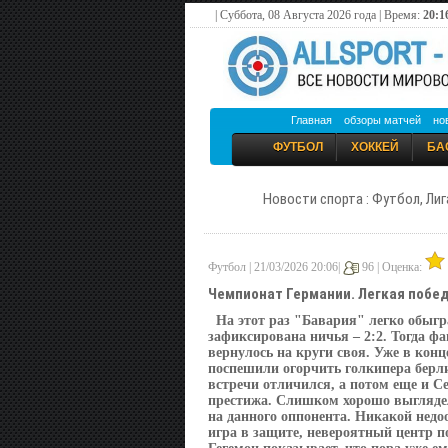
| Суббота, 08 Августа 2026 года | Время:
20:1
Главная
обзоры матчей
но
ФУТБОЛ
ХОККЕЙ
БА
Новости спорта : Футбол, Лиг
Футбол | 21/03/2026 20:06|
96 |
Оценка:
Чемпионат Германии. Легкая побе
На этот раз "Бавария" легко обыгр
зафиксирована ничья – 2:2. Тогда фа
вернулось на круги своя. Уже в конц
поспешили огорчить голкипера берл
встречи отличился, а потом еще и С
престижа. Слишком хорошо выглядел
на данного оппонента. Никакой недо
игра в защите, невероятный центр по