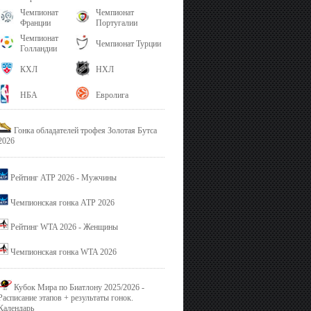
Чемпионат
Чемпионат
Франции
Португалии
Чемпионат
Чемпионат Турции
Голландии
КХЛ
НХЛ
НБА
Евролига
Гонка обладателей трофея Золотая Бутса
2026
Рейтинг ATP 2026 - Мужчины
Чемпионская гонка ATP 2026
Рейтинг WTA 2026 - Женщины
Чемпионская гонка WTA 2026
Кубок Мира по Биатлону 2025/2026 -
Расписание этапов + результаты гонок.
Календарь