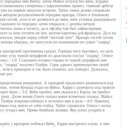
от передавал мяч Кейну, затем Майкл остался без мяча, Бурджу
останавливать соперника с нарушениями правил, главный арбитр
уже на первых минутах встречи. Урбиг очень далеко отправлял
ать автором результативной передачи вратарь, Олисе к ближнему
для гостей, упал и не дотянулся до мяча, пять угловых разыгрывали
танишич по передачу затем открылся, с десятка метров
училось лишь в штангу, да и офсайд там был зафиксирован.
икто за ним поспеть не мог, желтая карточка для француза. Да и на
ичился, увидев перед собой "желтый свет". Вратарь гостей потом
 кипера обыграл, но запустить по назначению не сумел "снаряд".
у вратарской противника сыграл, Горецка ногу выставил, но цель
авому углу чужой штрафной по диагонали послал "снаряд", Олисе
елил – 1:0. Станишич оставил справа от чужой штрафной мяч
л, "снаряд" получил Гнабри, Серж удвоил преимущество своей
 хотя в принципе и так было понятно, кто победит. Думалось,
ько раз.
ределенные рокировки. А сценарий продолжил развиваться под
инял, потом Конрад отдал на Кейна. Харри с разворота под правую
ворот было – 3:0. Кейн пробил, мяч оказался у Карла, он пробил
в руки. Далее вновь Олисе сыграл выше всяческих похвал. Майкл
, Гнабри вовремя набежал и положил мяч в цель – 4:0. Наконец,
бивал под левую от себя стойку, Урбиг справился. Олисе с носка
нгу угодил мяч. Прямо бомбили хозяева. Кен успел угодить в
андеву с вратарем побежал Кейн, Харри выстрелил плохо, и мяч