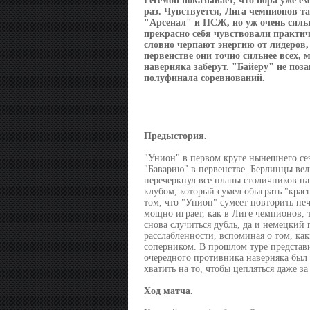
Гегемон показывает, что пора уже ем
раз. Чувствуется, Лига чемпионов т
"Арсенал" и ПСЖ, но уж очень сильн
прекрасно себя чувствовали практиче
словно черпают энергию от лидеров,
первенстве они точно сильнее всех, 
наверняка заберут. "Байеру" не поз
полуфинала соревнований.
Предыстория.
"Унион" в первом круге нынешнего сез
"Баварию" в первенстве. Берлинцы вели
перечеркнул все планы столичников на
клубом, который сумел обыграть "красн
том, что "Унион" сумеет повторить не
мощно играет, как в Лиге чемпионов, 
снова случиться дубль, да и немецкий
расслабленности, вспоминая о том, ка
соперником. В прошлом туре представи
очередного противника наверняка был 
хватить на то, чтобы цепляться даже за
Ход матча.