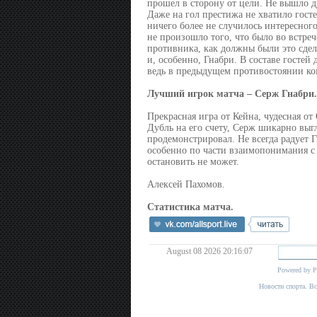
прошел в сторону от цели. Не вышло д
Даже на гол престижа не хватило гост
ничего более не случилось интересного
не произошло того, что было во встре
противника, как должны были это сдел
и, особенно, Гнабри. В составе гостей
ведь в предыдущем противостоянии ком
Лучший игрок матча – Серж Гнабри.
Прекрасная игра от Кейна, чудесная от
Дубль на его счету, Серж шикарно выгл
продемонстрировал. Не всегда радует Г
особенно по части взаимопонимания с п
остановить не может.
Алексей Пахомов.
Статистика матча.
August 08 2026 20:16:07
Powered by
P
Новости спорта. В