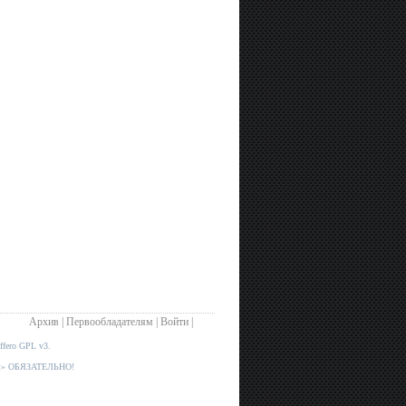
Архив
|
Первообладателям
|
Войти
|
fero GPL
v3.
.net» ОБЯЗАТЕЛЬНО!