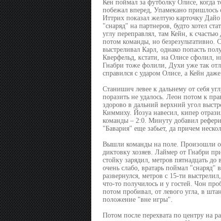
Кен поймал за футболку Олисе, когда т
побежал вперед, Упамекано пришлось 
Иттрих показал желтую карточку Дайо 
"снаряд" на партнеров, будто хотел ст
углу переправлял, там Кейн, к счастью 
потом команды, но безрезультативно. С
выстреливал Карл, однако попасть пол
Кверфельд, кстати, на Олисе сфолил, н
Гнабри тоже фолили, Духи уже так отл
справился с ударом Олисе, а Кейн даже
Станишич левее к дальнему от себя угл
поразить не удалось. Леон потом к пр
здорово в дальний верхний угол выстр
Киммиху. Йозуа навесил, кипер отрази
команды – 2:0. Минуту добавил рефери,
"Бавария" еще забьет, да причем нескол
Вышли команды на поле. Произошли оп
диктовку хозяев. Лаймер от Гнабри пр
стойку зарядил, метров пятнадцать до 
очень слабо, вратарь поймал "снаряд" 
развернулся, метров с 15-ти выстрелил
что-то получилось и у гостей. Чон про
потом пробивал, от левого угла, в шта
положение "вне игры".
Потом после перехвата по центру на р