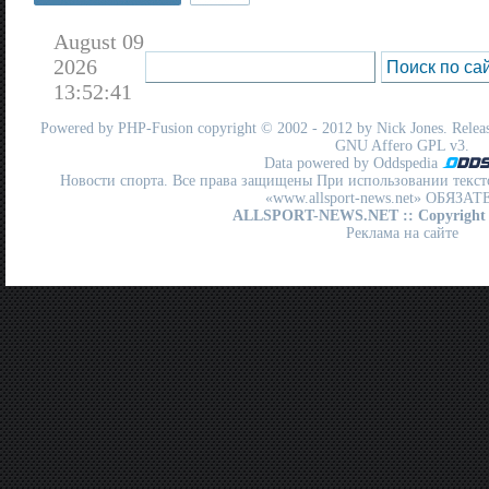
August 09
2026
13:52:41
Powered by
PHP-Fusion
copyright © 2002 - 2012 by Nick Jones. Release
GNU Affero GPL
v3.
Data powered by Oddspedia
Новости спорта. Все права защищены При использовании текст
«www.allsport-news.net» ОБЯЗА
ALLSPORT-NEWS.NET
:: Copyright
Реклама на сайте