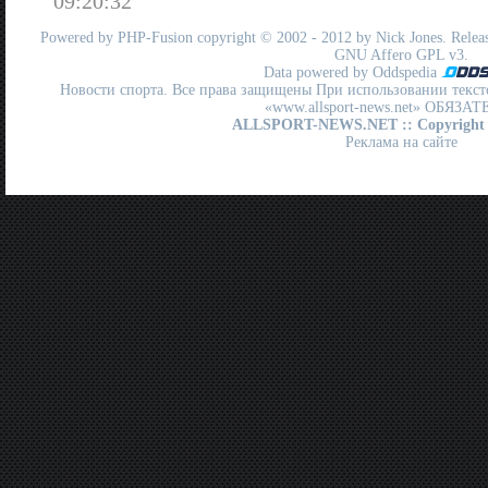
09:20:32
Powered by
PHP-Fusion
copyright © 2002 - 2012 by Nick Jones. Release
GNU Affero GPL
v3.
Data powered by Oddspedia
Новости спорта. Все права защищены При использовании текст
«www.allsport-news.net» ОБЯЗА
ALLSPORT-NEWS.NET
:: Copyright
Реклама на сайте