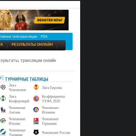
тивные телетрансляции
PDA
ТА
РЕЗУЛЬТАТЫ ОНЛАЙН
результаты, трансляции онлайн
ТУРНИРНЫЕ ТАБЛИЦЫ
Лига
Лига Европы
Чемпионов
Лига
Коэффициенты
Конференций
УЕФА 2026
Чемпионат
Чемпионат
Англии
Испании
Чемпионат
Чемпионат
Италии
Германии
Чемпионат
Чемпионат России
Украины