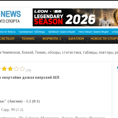
вости бокса
турнирные таблицы
прямые трансляции
текстовые трансляции
спор
СКЕТБОЛ
ТЕННИС
ФОРМУЛА 1
БИАТЛОН
НОВОСТИ СПОР
а Чемпионов, Хоккей, Теннис, обзоры, статистика, таблицы, повторы, 
(10)
 в овертайме дожал кипрский АЕК
с" (Англия) - 1:2 (0:1)
 Сарр, 99 (1:2).