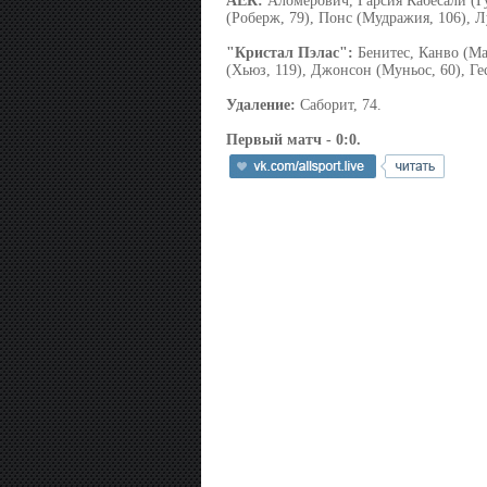
АЕК:
Аломерович, Гарсия Кабесали (Г
(Роберж, 79), Понс (Мудражия, 106), Лу
"Кристал Пэлас":
Бенитес, Канво (Мат
(Хьюз, 119), Джонсон (Муньос, 60), Ге
Удаление:
Саборит, 74.
Первый матч - 0:0.