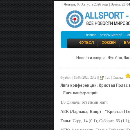
| Четверг, 06 Августа 2026 года | Время:
20:04
Главная
обзоры матчей
но
ФУТБОЛ
ХОККЕЙ
БА
Новости спорта : Футбол, Лиг
Футбол | 19/03/2026 23:21|
126 |
Оценка:
Лига кoнференций. Кристал Пэлас
Лига кoнференций
1/8 финала, ответный матч
АЕК (Ларнака, Кипр) - "Кристал Пэла
Голы:
Сарр, 14 (0:1); Саборит, 63 (1:1);