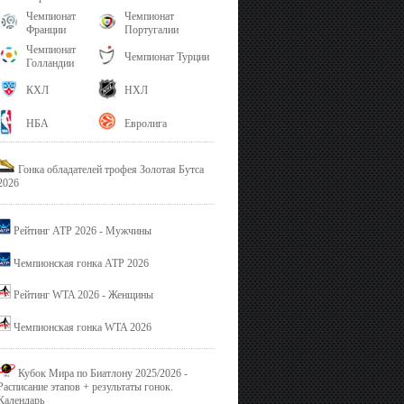
Чемпионат
Чемпионат
Франции
Португалии
Чемпионат
Чемпионат Турции
Голландии
КХЛ
НХЛ
НБА
Евролига
Гонка обладателей трофея Золотая Бутса
2026
Рейтинг ATP 2026 - Мужчины
Чемпионская гонка ATP 2026
Рейтинг WTA 2026 - Женщины
Чемпионская гонка WTA 2026
Кубок Мира по Биатлону 2025/2026 -
Расписание этапов + результаты гонок.
Календарь