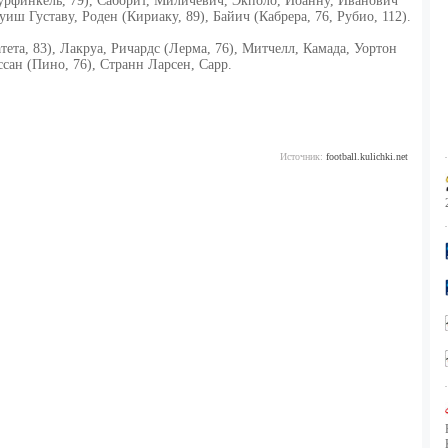
урфинкель, 79), Саборит, Миличевич, Экполо, Иоанну, Иванович
иш Густаву, Роден (Кириаку, 89), Байич (Кабрера, 76, Рубио, 112).
ета, 83), Лакруа, Ричардс (Лерма, 76), Митчелл, Камада, Уортон
ссан (Пино, 76), Странн Ларсен, Сарр.
Источник:
football.kulichki.net