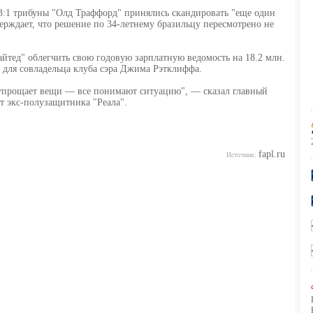
3:1 трибуны "Олд Траффорд" принялись скандировать "еще один
верждает, что решение по 34-летнему бразильцу пересмотрено не
йтед" облегчить свою годовую зарплатную ведомость на 18.2 млн.
 для совладельца клуба сэра Джима Рэтклиффа.
 упрощает вещи — все понимают ситуацию", — сказал главный
т экс-полузащитника "Реала".
fapl.ru
Источник: