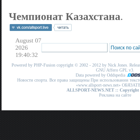
Чемпионат Казахстана
.
August 07
2026
19:40:32
Powered by
PHP-Fusion
copyright © 2002 - 2012 by Nick Jones. Release
GNU Affero GPL
v3.
Data powered by Oddspedia
Новости спорта. Все права защищены При использовании текст
«www.allsport-news.net» ОБЯЗА
ALLSPORT-NEWS.NET
:: Copyright
Реклама на сайте