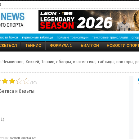
8
вости бокса
турнирные таблицы
прямые трансляции
текстовые трансляции
спор
СКЕТБОЛ
ТЕННИС
ФОРМУЛА 1
БИАТЛОН
НОВОСТИ СПОР
а Чемпионов, Хоккей, Теннис, обзоры, статистика, таблицы, повторы, 
(10)
Бетиса и Сельты
1).
точник:
football.kulichki.net