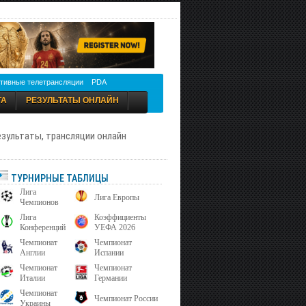
тивные телетрансляции
PDA
ТА
РЕЗУЛЬТАТЫ ОНЛАЙН
результаты, трансляции онлайн
ТУРНИРНЫЕ ТАБЛИЦЫ
Лига
Лига Европы
Чемпионов
Лига
Коэффициенты
Конференций
УЕФА 2026
Чемпионат
Чемпионат
Англии
Испании
Чемпионат
Чемпионат
Италии
Германии
Чемпионат
Чемпионат России
Украины