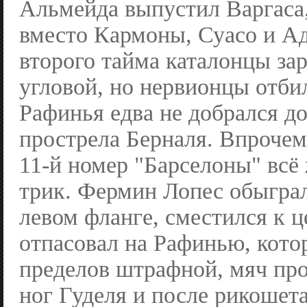
Альмейда выпустил Варгаса
вместо Кармоны, Суасо и Ад
второго тайма каталонцы за
угловой, но нервионцы отби
Рафинья едва не добрался д
прострела Берналя. Впрочем
11-й номер "Барселоны" всё
трик. Фермин Лопес обыграл
левом фланге, сместился к ц
отпасовал на Рафинью, кото
пределов штрафной, мяч пр
ног Гуделя и после рикошета