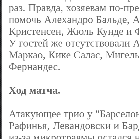
раз. Правда, хозяевам по-пр
помочь Алехандро Бальде, 
Кристенсен, Жюль Кунде и 
У гостей же отсутствовали 
Маркао, Кике Салас, Мигель
Фернандес.
Ход матча.
Атакующее трио у "Барсело
Рафинья, Левандовски и Ба
из-за микротравмы остался 