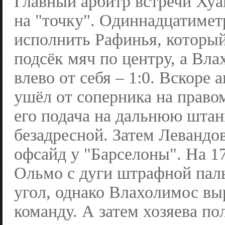
Главный арбитр встречи Хуа
на "точку". Одиннадцатимет
исполнить Рафинья, который
подсёк мяч по центру, а Вл
влево от себя – 1:0. Вскоре а
ушёл от соперника на право
его подача на дальнюю штан
безадресной. Затем Левандов
офсайд у "Барселоны". На 1
Ольмо с дуги штрафной пал
угол, однако Влахолимос в
команду. А затем хозяева по