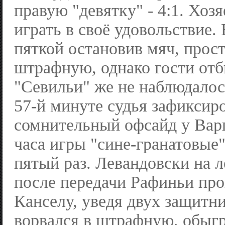
правую "девятку" - 4:1. Хоз
играть в своё удовольствие.
пяткой остановив мяч, прос
штрафную, однако гости отб
"Севильи" же не наблюдалос
57-й минуте судья зафиксир
сомнительный офсайд у Варг
часа игры "сине-гранатовые"
пятый раз. Левандовски на 
после передачи Рафиньи про
Канселу, уведя двух защитн
ворвался в штрафную, обыгр