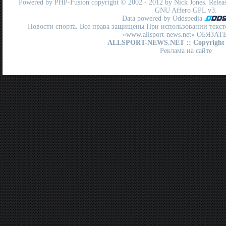
Powered by
PHP-Fusion
copyright © 2002 - 2012 by Nick Jones. Release
GNU Affero GPL
v3.
Data powered by Oddspedia
Новости спорта. Все права защищены При использовании текст
«www.allsport-news.net» ОБЯЗА
ALLSPORT-NEWS.NET
:: Copyright
Реклама на сайте