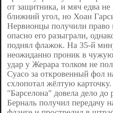
от защитника, и мяч едва не
ближний угол, но Хоан Гарс
Нервионцы получили право 
опасно его разыграли, однак
поднял флажок. На 35-й ми
неожиданно проник в чужу
удар у Жерара толком не по
Суасо за откровенный фол 
схлопотал жёлтую карточку.
"Барселона" довела дело до 
Берналь получил передачу н
фланге и прострелил в штра