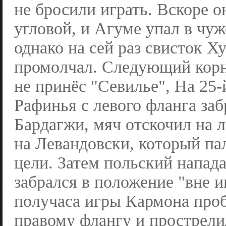
не бросили играть. Вскоре о
угловой, и Агуме упал в чу
однако на сей раз свисток 
промолчал. Следующий корн
не принёс "Севилье", На 25-
Рафинья с левого фланга заб
Бардагжи, мяч отскочил на
на Левандовски, который п
цели. Затем польский напа
забрался в положение "вне и
получаса игры Кармона про
правому флангу и прострели