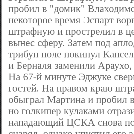
пробил в "домик" Влаходимос
некоторое время Эспарт ворв
штрафную и прострелил в це
вынес сферу. Затем под апл
трибун поле покинул Кансел
и Берналя заменили Араухо,
На 67-й минуте Эджуке сверк
гостей. На правом краю штр
обыграл Мартина и пробил в
но голкипер кулаками отрази
нападающий ЦСКА снова по
снаряд, однако упустил его 