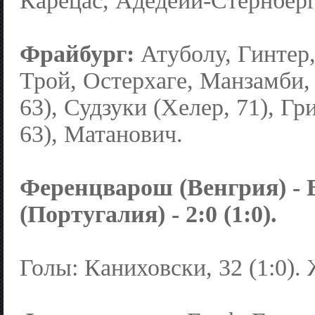
Карецас, Адедейи-Стернберг 
Фрайбург:
Атуболу, Гинтер,
Трой, Остерхаге, Манзамби, 
63), Судзуки (Хелер, 71), Г
63), Матанович.
Ференцварош (Венгрия) - 
(Португалия) - 2:0 (1:0).
Голы: Каниховски, 32 (1:0). 