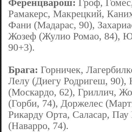
Ференцварош:
Гроф, Гомес,
Рамакерс, Макрецкий, Каних
Фани (Мадарас, 90), Захариа
Жозеф (Жулио Ромао, 84), Ю
90+3).
Брага:
Горничек, Лагербилк
Лелу (Диегу Родригеш, 90), 
(Москардо, 62), Гриллич, 
(Горби, 74), Доржелес (Март
Рикарду Орта, Саласар, Пау
(Наварро, 74).