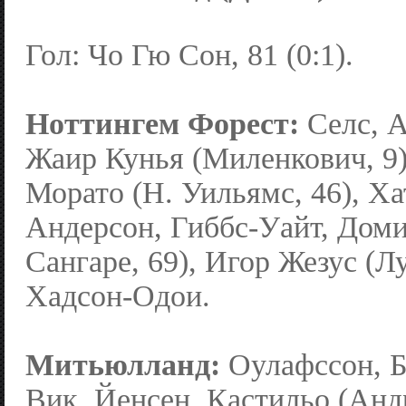
Гол: Чо Гю Сон, 81 (0:1).
Ноттингем Форест:
Селс, А
Жаир Кунья (Миленкович, 9)
Морато (Н. Уильямс, 46), Ха
Андерсон, Гиббс-Уайт, Доми
Сангаре, 69), Игор Жезус (Лу
Хадсон-Одои.
Митьюлланд:
Оулафссон, Б
Вик. Йенсен, Кастильо (Андр