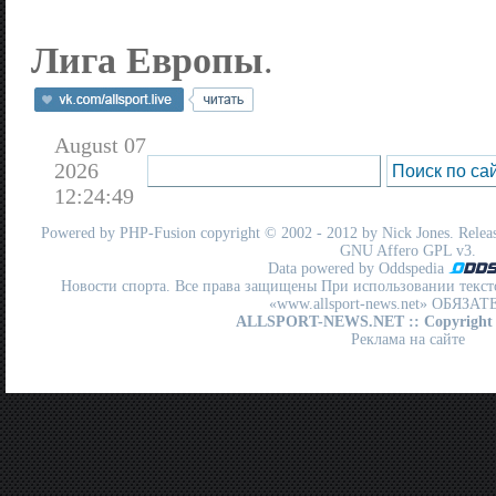
Лига Европы
.
August 07
2026
12:24:49
Powered by
PHP-Fusion
copyright © 2002 - 2012 by Nick Jones. Release
GNU Affero GPL
v3.
Data powered by Oddspedia
Новости спорта. Все права защищены При использовании текст
«www.allsport-news.net» ОБЯЗА
ALLSPORT-NEWS.NET
:: Copyright
Реклама на сайте