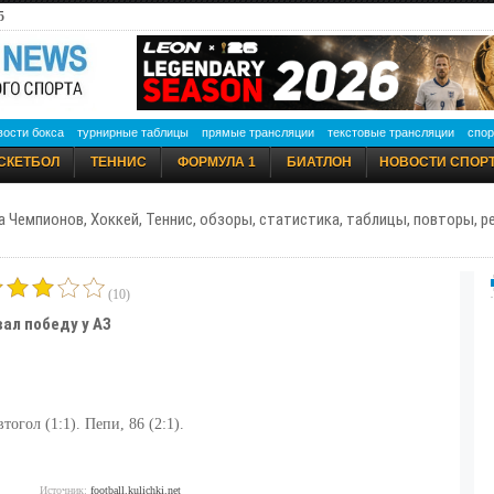
5
вости бокса
турнирные таблицы
прямые трансляции
текстовые трансляции
спор
СКЕТБОЛ
ТЕННИС
ФОРМУЛА 1
БИАТЛОН
НОВОСТИ СПОР
а Чемпионов, Хоккей, Теннис, обзоры, статистика, таблицы, повторы, 
(10)
ал победу у АЗ
тогол (1:1). Пепи, 86 (2:1).
Источник:
football.kulichki.net