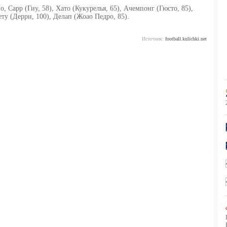
 Сарр (Гиу, 58), Хато (Кукурелья, 65), Ачемпонг (Гюсто, 85),
ету (Дерри, 100), Делап (Жоао Педро, 85).
Источник:
football.kulichki.net