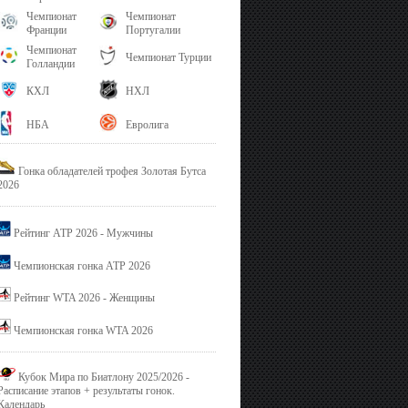
Чемпионат
Чемпионат
Франции
Португалии
Чемпионат
Чемпионат Турции
Голландии
КХЛ
НХЛ
НБА
Евролига
Гонка обладателей трофея Золотая Бутса
2026
Рейтинг ATP 2026 - Мужчины
Чемпионская гонка ATP 2026
Рейтинг WTA 2026 - Женщины
Чемпионская гонка WTA 2026
Кубок Мира по Биатлону 2025/2026 -
Расписание этапов + результаты гонок.
Календарь