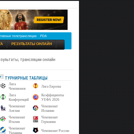
тивные телетрансляции
PDA
ТА
РЕЗУЛЬТАТЫ ОНЛАЙН
результаты, трансляции онлайн
ТУРНИРНЫЕ ТАБЛИЦЫ
Лига
Лига Европы
Чемпионов
Лига
Коэффициенты
Конференций
УЕФА 2026
Чемпионат
Чемпионат
Англии
Испании
Чемпионат
Чемпионат
Италии
Германии
Чемпионат
Чемпионат России
Украины