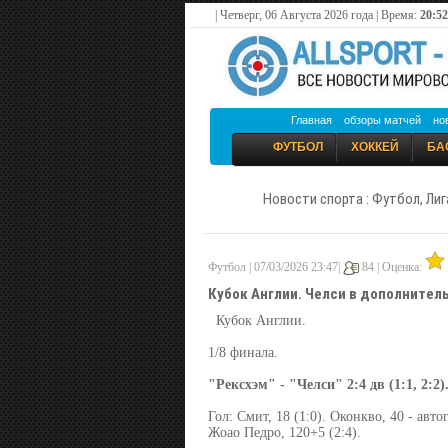
| Четверг, 06 Августа 2026 года | Время:
20:52
Главная
обзоры матчей
но
ФУТБОЛ
ХОККЕЙ
БА
Новости спорта : Футбол, Лиг
Футбол | 07/03/2026 23:47|
84 |
Оценка:
Кубок Англии. Челси в дополнител
Кубок Англии.
1/8 финала.
"Рексхэм" - "Челси" 2:4 дв (1:1, 2:2)
Гол: Смит, 18 (1:0). Оконкво, 40 - автог
Жоао Педро, 120+5 (2:4).