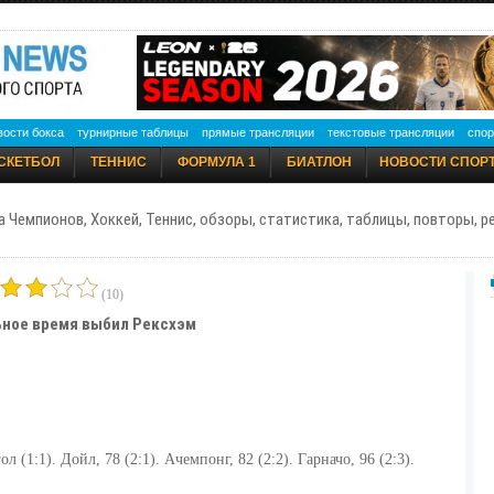
вости бокса
турнирные таблицы
прямые трансляции
текстовые трансляции
спор
СКЕТБОЛ
ТЕННИС
ФОРМУЛА 1
БИАТЛОН
НОВОСТИ СПОР
а Чемпионов, Хоккей, Теннис, обзоры, статистика, таблицы, повторы, 
(10)
ьное время выбил Рексхэм
.
ол (1:1). Дойл, 78 (2:1). Ачемпонг, 82 (2:2). Гарначо, 96 (2:3).