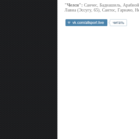
"Челси":
Санчес, Бадиашиль, Арабиойо,
Лавиа (Эссугу, 65), Сантос, Гарначо, Н