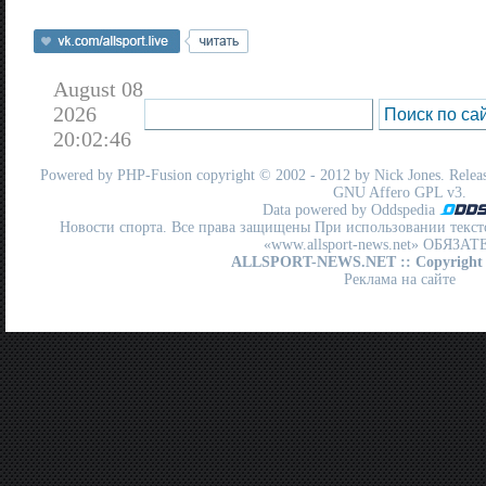
August 08
2026
20:02:46
Powered by
PHP-Fusion
copyright © 2002 - 2012 by Nick Jones. Release
GNU Affero GPL
v3.
Data powered by Oddspedia
Новости спорта. Все права защищены При использовании текст
«www.allsport-news.net» ОБЯЗА
ALLSPORT-NEWS.NET
:: Copyright
Реклама на сайте