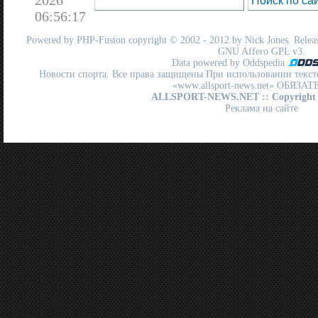
06:56:17
Powered by
PHP-Fusion
copyright © 2002 - 2012 by Nick Jones. Release
GNU Affero GPL
v3.
Data powered by Oddspedia
Новости спорта. Все права защищены При использовании текст
«www.allsport-news.net» ОБЯЗА
ALLSPORT-NEWS.NET
:: Copyright
Реклама на сайте