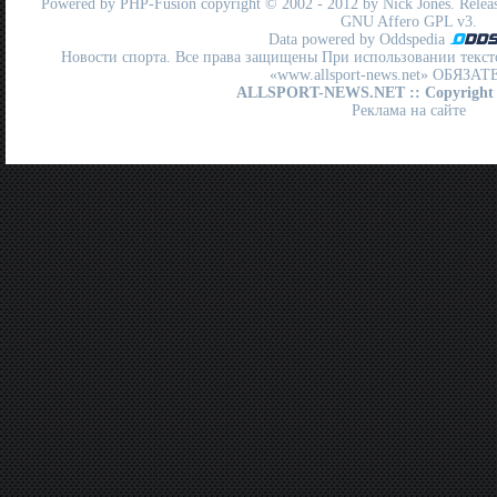
Powered by
PHP-Fusion
copyright © 2002 - 2012 by Nick Jones. Release
GNU Affero GPL
v3.
Data powered by Oddspedia
Новости спорта. Все права защищены При использовании текст
«www.allsport-news.net» ОБЯЗА
ALLSPORT-NEWS.NET
:: Copyright
Реклама на сайте