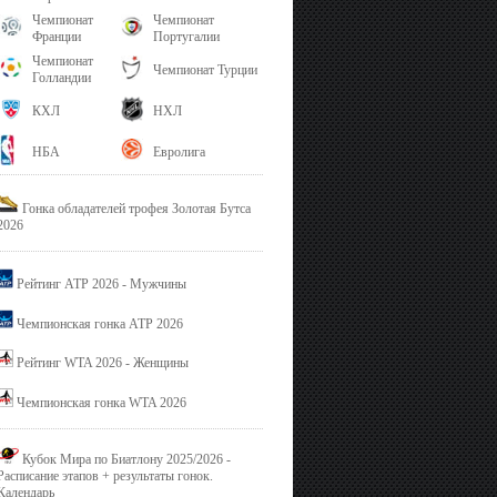
Чемпионат
Чемпионат
Франции
Португалии
Чемпионат
Чемпионат Турции
Голландии
КХЛ
НХЛ
НБА
Евролига
Гонка обладателей трофея Золотая Бутса
2026
Рейтинг ATP 2026 - Мужчины
Чемпионская гонка ATP 2026
Рейтинг WTA 2026 - Женщины
Чемпионская гонка WTA 2026
Кубок Мира по Биатлону 2025/2026 -
Расписание этапов + результаты гонок.
Календарь