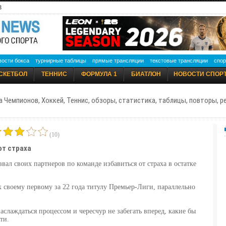
8
вости бокса
турнирные таблицы
прямые трансляции
текстовые трансляции
спор
СКЕТБОЛ
ТЕННИС
ФОРМУЛА 1
БИАТЛОН
НОВОСТИ СПОР
а Чемпионов, Хоккей, Теннис, обзоры, статистика, таблицы, повторы, 
(10)
от страха
вал своих партнеров по команде избавиться от страха в остатке
к своему первому за 22 года титулу Премьер-Лиги, параллельно
наслаждаться процессом и чересчур не забегать вперед, какие бы
ти.