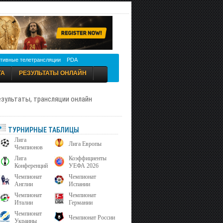
тивные телетрансляции
PDA
ТА
РЕЗУЛЬТАТЫ ОНЛАЙН
результаты, трансляции онлайн
ТУРНИРНЫЕ ТАБЛИЦЫ
Лига
Лига Европы
Чемпионов
Лига
Коэффициенты
Конференций
УЕФА 2026
Чемпионат
Чемпионат
Англии
Испании
Чемпионат
Чемпионат
Италии
Германии
Чемпионат
Чемпионат России
Украины