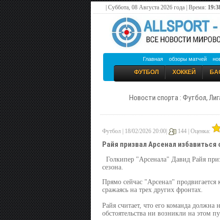
| Суббота, 08 Августа 2026 года | Время:
19:3
Главная
обзоры матчей
но
ФУТБОЛ
ХОККЕЙ
БА
Новости спорта : Футбол, Лиг
Футбол | 18/02/2026 20:00|
144 |
Оценка:
Райя призвал Арсенал избавиться 
Голкипер "Арсенала" Давид Райя приз
сезона.
Прямо сейчас "Арсенал" продвигается 
сражаясь на трех других фронтах.
Райя считает, что его команда должна 
обстоятельства ни возникли на этом пу