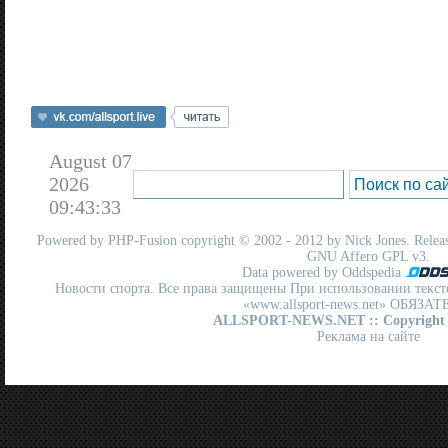
August 07
2026
09:43:33
Powered by
PHP-Fusion
copyright © 2002 - 2012 by Nick Jones. Release
GNU Affero GPL
v3.
Data powered by Oddspedia
Новости спорта. Все права защищены При использовании текст
«www.allsport-news.net» ОБЯЗА
ALLSPORT-NEWS.NET
:: Copyright
Реклама на сайте