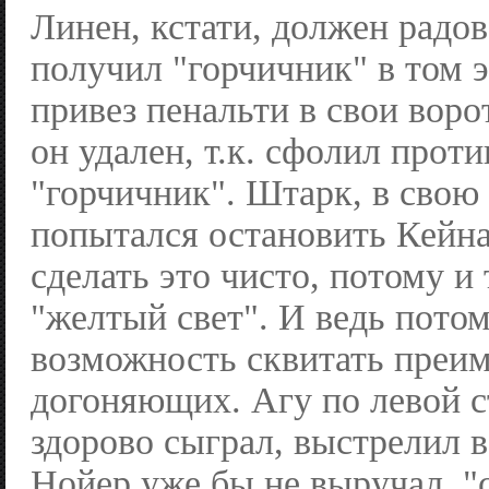
Линен, кстати, должен радов
получил "горчичник" в том э
привез пенальти в свои воро
он удален, т.к. сфолил прот
"горчичник". Штарк, в свою 
попытался остановить Кейна
сделать это чисто, потому и
"желтый свет". И ведь пото
возможность сквитать преи
догоняющих. Агу по левой с
здорово сыграл, выстрелил в
Нойер уже бы не выручал, "