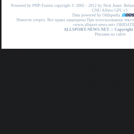
Powered by
PHP-Fusion
copyright © 2002 - 2012 by Nick Jones. Release
GNU Affero GPL
v3.
Data powered by Oddspedia
Новости спорта. Все права защищены При использовании текст
«www.allsport-news.net» ОБЯЗА
ALLSPORT-NEWS.NET
:: Copyright
Реклама на сайте