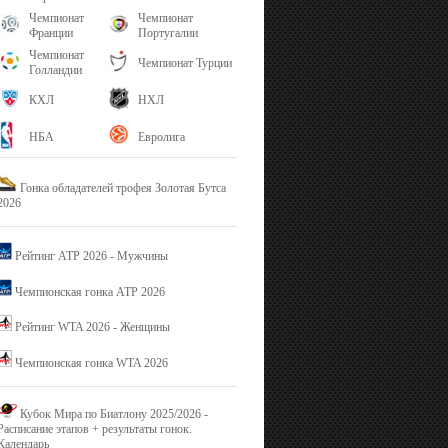
Чемпионат
Чемпионат
Франции
Португалии
Чемпионат
Чемпионат Турции
Голландии
КХЛ
НХЛ
НБА
Евролига
Гонка обладателей трофея Золотая Бутса
2026
Рейтинг ATP 2026 - Мужчины
Чемпионская гонка ATP 2026
Рейтинг WTA 2026 - Женщины
Чемпионская гонка WTA 2026
Кубок Мира по Биатлону 2025/2026 -
Расписание этапов + результаты гонок.
Календарь