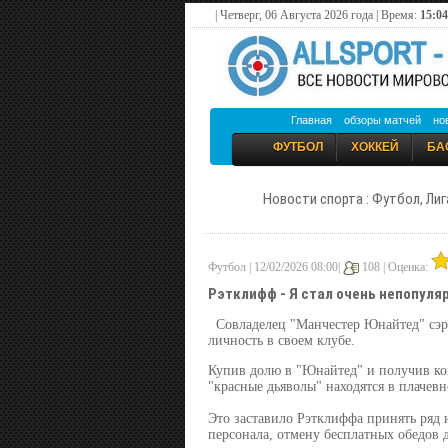
| Четверг, 06 Августа 2026 года | Время:
15:04
Главная
обзоры матчей
но
ФУТБОЛ
ХОККЕЙ
БА
Новости спорта : Футбол, Лиг
Футбол | 12/02/2026 08:00|
108 |
Оценка:
Рэтклифф - Я стал очень непопул
Совладелец "Манчестер Юнайтед" сэр
личность в своем клубе.
Купив долю в "Юнайтед" и получив ко
"красные дьяволы" находятся в плаче
Это заставило Рэтклиффа принять ряд
персонала, отмену бесплатных обедов 