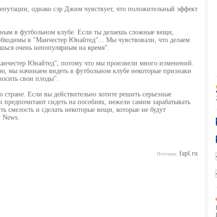
епутации, однако сэр Джим чувствует, что положительный эффект
бным в футбольном клубе. Если ты делаешь сложные вещи,
обходимы в "Манчестер Юнайтед"... Мы чувствовали, что делаем
шься очень непопулярным на время".
Манчестер Юнайтед", потому что мы произвели много изменений.
аю, мы начинаем видеть в футбольном клубе некоторые признаки
носить свои плоды".
о стране. Если вы действительно хотите решить серьезные
 предпочитают сидеть на пособиях, нежели самим зарабатывать
ть смелость и сделать некоторые вещи, которые не будут
 News.
fapl.ru
Источник: