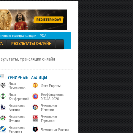
тивные телетрансляции
PDA
ТА
РЕЗУЛЬТАТЫ ОНЛАЙН
результаты, трансляции онлайн
ТУРНИРНЫЕ ТАБЛИЦЫ
Лига
Лига Европы
Чемпионов
Лига
Коэффициенты
Конференций
УЕФА 2026
Чемпионат
Чемпионат
Англии
Испании
Чемпионат
Чемпионат
Италии
Германии
Чемпионат
Чемпионат России
Украины