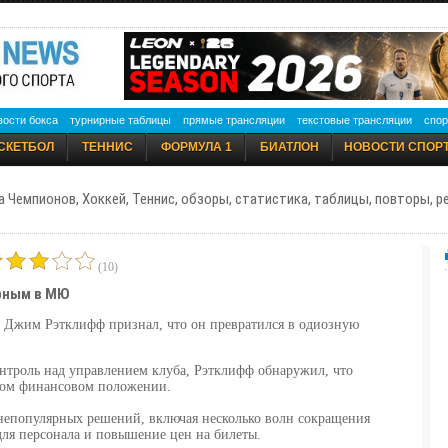
вости бокса
турнирные таблицы
прямые трансляции
текстовые трансляции
спор
СКЕТБОЛ
ТЕННИС
ФОРМУЛА 1
БИАТЛОН
НОВОСТИ СПОР
а Чемпионов, Хоккей, Теннис, обзоры, статистика, таблицы, повторы, 
(10)
ярным в МЮ
 Джим Рэтклифф признал, что он превратился в одиозную
нтроль над управлением клуба, Рэтклифф обнаружил, что
вном финансовом положении.
 непопулярных решений, включая несколько волн сокращения
для персонала и повышение цен на билеты.