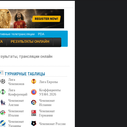
тивные телетрансляции
PDA
ТА
РЕЗУЛЬТАТЫ ОНЛАЙН
результаты, трансляции онлайн
ТУРНИРНЫЕ ТАБЛИЦЫ
Лига
Лига Европы
Чемпионов
Лига
Коэффициенты
Конференций
УЕФА 2026
Чемпионат
Чемпионат
Англии
Испании
Чемпионат
Чемпионат
Италии
Германии
Чемпионат
Чемпионат России
Украины