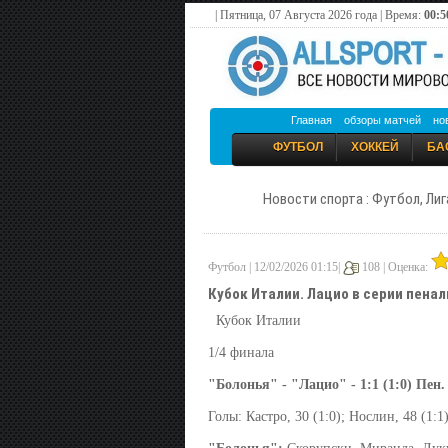
| Пятница, 07 Августа 2026 года | Время:
00:5
Главная
обзоры матчей
но
ФУТБОЛ
ХОККЕЙ
БА
Новости спорта : Футбол, Лиг
Футбол | 12/02/2026 01:15|
108 |
Оценка:
Кубок Италии. Лацио в серии пена
Кубок Италии
1/4 финала
"Болонья" - "Лацио" - 1:1 (1:0) Пен. 
Голы: Кастро, 30 (1:0); Нослин, 48 (1:1)