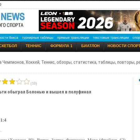
0
вости бокса
турнирные таблицы
прямые трансляции
текстовые трансляции
спор
СКЕТБОЛ
ТЕННИС
ФОРМУЛА 1
БИАТЛОН
НОВОСТИ СПОР
а Чемпионов, Хоккей, Теннис, обзоры, статистика, таблицы, повторы, 
(10)
льти обыграл Болонью и вышел в полуфинал
1:4
.