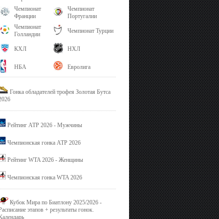
Чемпионат
Чемпионат
Франции
Португалии
Чемпионат
Чемпионат Турции
Голландии
КХЛ
НХЛ
НБА
Евролига
Гонка обладателей трофея Золотая Бутса
2026
Рейтинг ATP 2026 - Мужчины
Чемпионская гонка ATP 2026
Рейтинг WTA 2026 - Женщины
Чемпионская гонка WTA 2026
Кубок Мира по Биатлону 2025/2026 -
Расписание этапов + результаты гонок.
Календарь