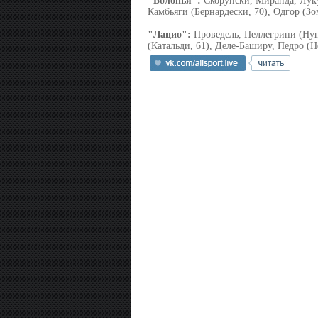
"Болонья":
Скорупски, Миранда, Луку
Камбьяги (Бернардески, 70), Одгор (Зо
"Лацио":
Проведель, Пеллегрини (Нун
(Катальди, 61), Деле-Баширу, Педро (Н