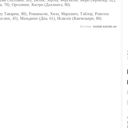
ми (Хелланн, 80), Витик, Зортеа, Фергюсон, Моро (Фройлер, 62),
м, 70), Орсолини, Кастро (Даллинга, 80).
у Тавареш, 80), Романьоли, Хила, Марушич, Тэйлор, Ровелла
ослин, 45), Мальдини (Диа, 61), Исаксен (Канчельери, 80).
Источник:
football.kulichki.net