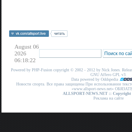
August 06
2026
06:18:22
Powered by
PHP-Fusion
copyright © 2002 - 2012 by Nick Jones. Release
GNU Affero GPL
v3.
Data powered by Oddspedia
Новости спорта. Все права защищены При использовании текст
«www.allsport-news.net» ОБЯЗА
ALLSPORT-NEWS.NET
:: Copyright
Реклама на сайте