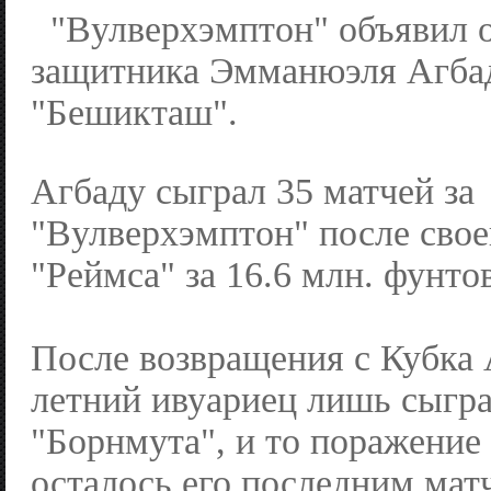
"Вулверхэмптон" объявил о
защитника Эмманюэля Агбад
"Бешикташ".
Агбаду сыграл 35 матчей за
"Вулверхэмптон" после свое
"Реймса" за 16.6 млн. фунтов
После возвращения с Кубка
летний ивуариец лишь сыгра
"Борнмута", и то поражение 
осталось его последним матч