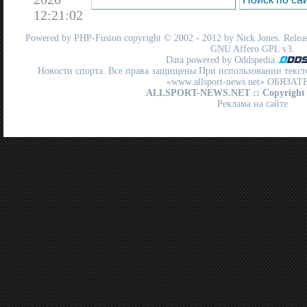
12:21:02
Powered by
PHP-Fusion
copyright © 2002 - 2012 by Nick Jones. Release
GNU Affero GPL
v3.
Data powered by Oddspedia
Новости спорта. Все права защищены При использовании текст
«www.allsport-news.net» ОБЯЗА
ALLSPORT-NEWS.NET
:: Copyright
Реклама на сайте