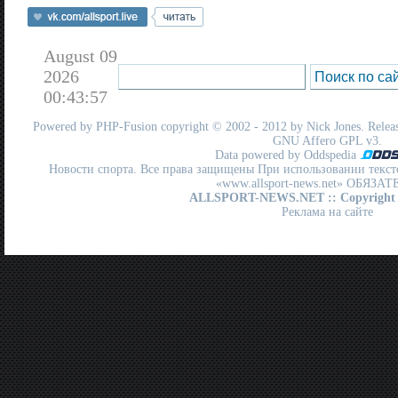
August 09
2026
00:43:57
Powered by
PHP-Fusion
copyright © 2002 - 2012 by Nick Jones. Release
GNU Affero GPL
v3.
Data powered by Oddspedia
Новости спорта. Все права защищены При использовании текст
«www.allsport-news.net» ОБЯЗА
ALLSPORT-NEWS.NET
:: Copyright
Реклама на сайте