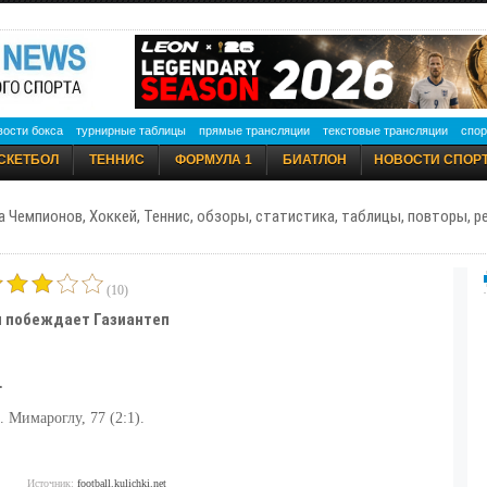
вости бокса
турнирные таблицы
прямые трансляции
текстовые трансляции
спор
СКЕТБОЛ
ТЕННИС
ФОРМУЛА 1
БИАТЛОН
НОВОСТИ СПОР
а Чемпионов, Хоккей, Теннис, обзоры, статистика, таблицы, повторы, 
(10)
и побеждает Газиантеп
.
). Мимароглу, 77 (2:1).
Источник:
football.kulichki.net