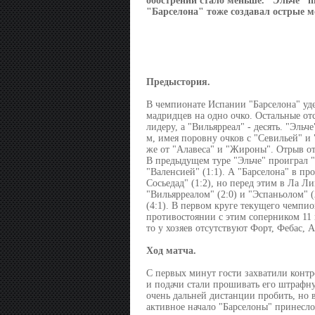
обострений стало меньше. "Эльче" п
"Барселона" тоже создавал острые м
Предыстория.
В чемпионате Испании "Барселона" уде
мадридцев на одно очко. Остальные отс
лидеру, а "Вильярреал" - десять. "Эльч
м, имея поровну очков с "Севильей" и 
же от "Алавеса" и "Жироны". Отрыв от 
В предыдущем туре "Эльче" проиграл "Л
"Валенсией" (1:1). А "Барселона" в пр
Сосьедад" (1:2), но перед этим в Ла Ли
"Вильярреалом" (2:0) и "Эспаньолом" (
(4:1). В первом круге текущего чемпион
противостоянии с этим соперником 11 п
то у хозяев отсутствуют Форт, Фебас, 
Ход матча.
С первых минут гости захватили контр
и подачи стали прошивать его штрафну
очень дальней дистанции пробить, но в
активное начало "Барселоны" принесл