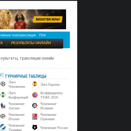
тивные телетрансляции
PDA
ТА
РЕЗУЛЬТАТЫ ОНЛАЙН
результаты, трансляции онлайн
ТУРНИРНЫЕ ТАБЛИЦЫ
Лига
Лига Европы
Чемпионов
Лига
Коэффициенты
Конференций
УЕФА 2026
Чемпионат
Чемпионат
Англии
Испании
Чемпионат
Чемпионат
Италии
Германии
Чемпионат
Чемпионат России
Украины