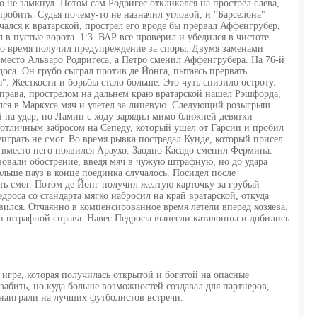
 не замкнул. Потом сам Родригес откликался на прострел слева,
робить. Судья почему-то не назначил угловой, и "Барселона"
чался к вратарской, прострел его вроде бы прервал Аффенгрубер,
в пустые ворота. 1:3. ВАР все проверил и убедился в чистоте
 это время получил предупреждение за споры. Двумя заменами
вместо Альваро Родригеса, а Петро сменил Аффенгрубера. На 76-й
са. Он грубо сыграл против де Йонга, пытаясь прервать
. Жесткости и борьбы стало больше. Это чуть снизило остроту.
справа, прострелом на дальнем краю вратарской нашел Рэшфорда,
улся в Маркуса мяч и улетел за лицевую. Следующий розыгрыш
 на удар, но Ламин с ходу зарядил мимо ближней девятки –
а отличным забросом на Сепеду, который ушел от Гарсии и пробил
играть не смог. Во время рывка пострадал Кунде, который присел
 вместо него появился Араухо. Заодно Касадо сменил Фермина.
зовали обострение, введя мяч в чужую штрафную, но до удара
ольше пауз в конце поединка случалось. Посидел после
ь смог. Потом де Йонг получил желтую карточку за грубый
дроса со стандарта мягко набросил на край вратарской, откуда
вился. Отчаянно в компенсированное время летели вперед хозяева.
ин штрафной справа. Навес Педросы вынесли каталонцы и добились
игре, которая получилась открытой и богатой на опасные
бить, но куда больше возможностей создавал для партнеров,
наиграли на лучших футболистов встречи.