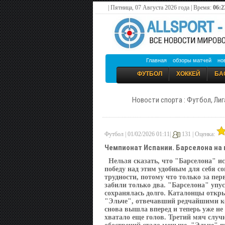
| Пятница, 07 Августа 2026 года | Время:
06:2
Главная
обзоры матчей
но
ФУТБОЛ
ХОККЕЙ
БА
Новости спорта : Футбол, Лиг
Футбол | 01/02/2026 01:11|
131 |
Оценка:
Чемпионат Испании. Барселона на 
Нельзя сказать, что "Барселона" и
победу над этим удобным для себя с
трудности, потому что только за пе
забили только два. "Барселона" упу
сохранялась долго. Каталонцы откры
"Эльче", отвечавший редчайшими ко
снова вышла вперед и теперь уже не
хватало еще голов. Третий мяч случ