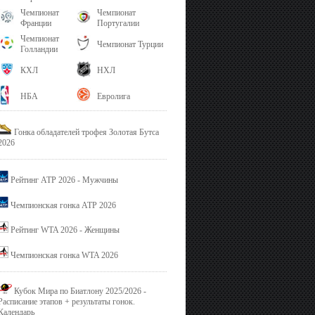
Чемпионат
Чемпионат
Франции
Португалии
Чемпионат
Чемпионат Турции
Голландии
КХЛ
НХЛ
НБА
Евролига
Гонка обладателей трофея Золотая Бутса
2026
Рейтинг ATP 2026 - Мужчины
Чемпионская гонка ATP 2026
Рейтинг WTA 2026 - Женщины
Чемпионская гонка WTA 2026
Кубок Мира по Биатлону 2025/2026 -
Расписание этапов + результаты гонок.
Календарь