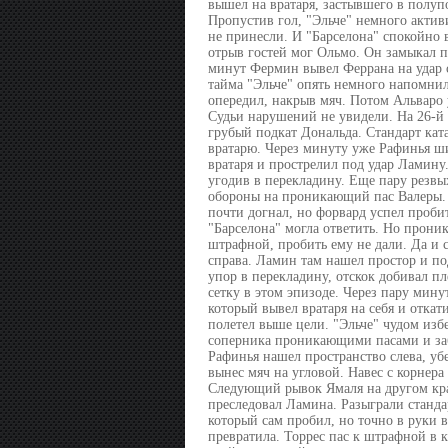
вышел на вратаря, застывшего в полупо
Пропустив гол, "Эльче" немного актив
не принесли. И "Барселона" спокойно 
отрыв гостей мог Ольмо. Он замыкал пр
минут Фермин вывел Феррана на удар с
тайма "Эльче" опять немного напомнил 
опередил, накрыв мяч. Потом Альваро 
Судьи нарушений не увидели. На 26-й 
грубый подкат Дональда. Стандарт кат
вратарю. Через минуту уже Рафинья ши
вратаря и прострелил под удар Ламину.
угодив в перекладину. Еще пару резвы
обороны на проникающий пас Валеры. 
почти догнал, но форвард успел пробит
"Барселона" могла ответить. Но прон
штрафной, пробить ему не дали. Да и с
справа. Ламин там нашел простор и по
упор в перекладину, отскок добивал пл
сетку в этом эпизоде. Через пару мину
который вывел вратаря на себя и откат
полетел выше цели. "Эльче" чудом изб
соперника проникающими пасами и забр
Рафинья нашел пространство слева, убе
вынес мяч на угловой. Навес с корнера
Следующий рывок Ямаля на другом кра
преследовал Ламина. Разыграли станда
который сам пробил, но точно в руки 
превратила. Торрес пас к штрафной в к