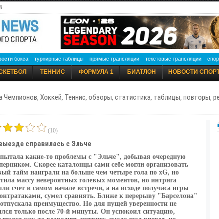
3
вости бокса
турнирные таблицы
прямые трансляции
текстовые трансляции
спор
СКЕТБОЛ
ТЕННИС
ФОРМУЛА 1
БИАТЛОН
НОВОСТИ СПОР
а Чемпионов, Хоккей, Теннис, обзоры, статистика, таблицы, повторы, 
(10)
выезде справилась с Эльче
спытала какие-то проблемы с "Эльче", добывая очередную
оперником. Скорее каталонцы сами себе могли организовать
рвый тайм наиграли на больше чем четыре гола по xG, но
стила массу невероятных голевых моментов, но интрига
ли счет в самом начале встречи, а на исходе получаса игры
нтратаками, сумел сравнять. Ближе к перерыву "Барселона"
 отпускала преимущество. Но для пущей уверенности не
ился только после 70-й минуты. Он успокоил ситуацию,