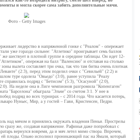
ытался как-то возродить интригу, смело шел вперед, но
оменты и могла скорее сама забить дополнительные мячи.
Фото - Getty Images
рживает лидерство в напряженной гонке с "Реалом" - опережает
тали уже гораздо сильнее: "Атлетико" проигрывает семь баллов
е" же шествует в плотной группе в середине таблицы. Он идет 12-
"Атлетиком", опережая на балл "Валенсию" и отставая на столько
зоны вылета составляет три очка, так что там битва очень плотная.
еванте" (2:3), перед этим поделил очки с "Севильей" (2:2) и
ошлом туре одолела "Овьедо" (3:0), ранее уступила "Реалу
ге справилась подряд с "Бетисом" (5:3), "Осасуной" (2:0),
2:0). На неделе она в Лиге чемпионов разгромила "Копенгаген"
ата "Барселона" обыграла "Эльче" со счетом 3:1. У нее в
обед подряд во всех турнирах – с 2014 года. Что касается потерь,
Альваро Нуньес, Мир, а у гостей – Гави, Кристенсен, Педри.
оль над мячом и принялись окружать владения Пеньи. Прострелы
ю сразу же, создавая напряжение. Рафинья даже попробовал с
ратарь вернулся вовремя, да и мяч летел мимо створа. Впрочем,
о ей плоды. Ольмо исполнил проникающий пас на Ямаля, который