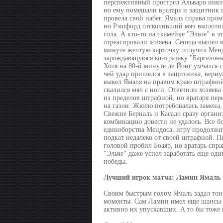
перспективный прострел Альваро никто
но ему помешали вратарь и защитник п
провела свой набег. Ямаль справа пром
но Рэшфорд отскочивший мяч вколотил 
гола. А кто-то на скамейке "Эльче" в
отреагировали хозяева. Сепеда вышел 
минуте желтую карточку получил Мендо
зарождающуюся контратаку "Барселоны"
Хотя на 80-й минуте де Йонг умчался 
чей удар пришелся в защитника, верн
вывел Ямаля на правом краю штрафной
свалился мяч с ноги. Ответили хозяев
из пределов штрафной, но вратаря пере
на газон. Жюлю потребовалась замена,
Свежие Берналь и Касадо сразу органи
комбинацию довести не удалось. Все б
единоборства Мендоса, игру продолжит
подкат недалеко от своей штрафной. Пе
головой пробил Боаяр, но вратарь спра
"Эльче" даже успел заработать еще од
победы.
Лучший игрок матча: Ламин Ямаль
Своим быстрым голом Ямаль задал тон 
моменты. Сам Ламин имел еще шансы за
активно их упускавших. А то бы тоже 