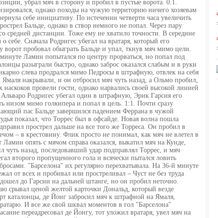
зиции, убрал мяч в сторону и пробил в пустые ворота. 0:1.
изировался, однако походы на чужую территорию ничего хозяевам
вернула себе инициативу. По истечении четверти часа увеличить
острел Бальде, однако в створ немного не попал. Через пару
о средней дистанции. Тоже ему не хватило точности. В середине
о себе. Сначала Родригес убегал на вратаря, который его
у ворот пробовал обыграть Бальде и упал, ткнув мяч мимо цели.
минуте Ламин попытался по центру прорваться, но попал под
алонцы разыграли быстро, однако заброс оказался слабым и в руки
карно слева продрался мимо Педросы в штрафную, отвлек на себя
 Ямаля накрывали, и он отбросил мяч чуть назад, а Ольмо пробил,
х наскоков провели гости, однако нарвались своей высокой линией
Альваро Родригес убегал один в штрафную, Эрик Гарсия его
ь низом мимо голкипера и попал в цель. 1:1. Почти сразу
икающий пас Бальде завершился падением Феррана в чужой
удья показал, что Торрес был в офсайде. Новая волна пошла
дправил прострел дальше на все того же Торреса. Он пробил в
ечом – в крестовину. Флик просто не понимал, как мяч не влетел в
т Ламин опять с мячом справа оказался, выкатил мяч на Кунде,
ил чуть назад, последовавший удар подправлял Торрес, и мяч
егал второго пропущенного гола и всячески пытался ловить
осами. "Барселона" их регулярно перехватывала. На 36-й минуте
жал от всех и пробивал или простреливал – Чуст не без труда
 дошел до Гарсии на дальней штанге, но он пробил неточно.
ю срывал ценой желтой карточки Дональд, который везде
рт каталонцы, де Йонг забросил мяч к штрафной на Ямаля,
вратарю. И все же свой шквал моментов в гол "Барселона"
асание переадресовал де Йонгу, тот уложил вратаря, увел мяч на