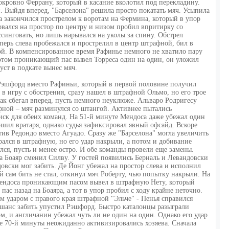
нокровно Феррану, который в касание вколотил под перекладину.
. Выйдя вперед, "Барселона" решила просто покатать мяч. Усыпила
а закончился прострелом к воротам на Фермина, который в упор
вался на простор по центру и низом пробил впритирку со
синговать, но лишь нарывался на уколы за спину. Обстрел
ерь слева пробежался и прострелил в центр штрафной, бил в
ой. В компенсированное время Рафинье немного не хватило пару
потом проникающий пас вывел Торреса один на один, он уложил
уст в подкате вынес мяч.
Рэшфорд вместо Рафиньи, который в первой половине получил
в игру с обострения, сразу нашел в штрафной Ольмо, но его трое
как сбегал вперед, пусть немного неуклюже. Альваро Родригесу
фной – мяч разминулся со штангой. Активнее пытались
риск для обеих команд. На 51-й минуте Мендоса даже убежал один
шил вратаря, однако судья зафиксировал явный офсайд. Вскоре
тив Редондо вместо Агуадо. Сразу же "Барселона" могла увеличить
рался в штрафную, но его удар накрыли, а потом и добивание
лся, пусть и менее остро. И обе команды провели еще замены.
 а Боаяр сменил Силву. У гостей появились Берналь и Левандовски
овски мог забить. Де Йонг убежал на простор слева и исполнил
й сам бить не стал, откинул мяч Роберту, чью попытку накрыли. На
Мендоса проникающим пасом вывел в штрафную Нету, который
пас назад на Боаяра, а тот в упор пробил с ходу крайне неточно.
м ударом с правого края штрафной "Эльче" - Пенья справился
 шанс забить упустил Рэшфорд. Быстро каталонцы разыграли
м, и англичанин убежал чуть ли не один на один. Однако его удар
е 70-й минуты неожиданно активизировались хозяева. Сначала