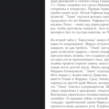
край вратарской и откатил назад хлад
1:2. Очень спокойно все сделал Френки
соперника и ускорилась. Прорыв справ
пробил выше цели. Потом Рафинья выр
штангой. "Эльче" пытался активно прес
продолжил тот же Фермин. Рафинья теп
касание Лопес – опять над перекладин
раз, чтобы прострелы замкнуть. Зато 
вратаря и бил по пустым воротам, но Ч
На второй тайм у "Барселоны" вышел 
какое-то повреждение. Маркус вступил 
накрыли, не дав пробить. "Эльче" кое-
даже позволили ударить с линии штра
прессинговать хозяева, что создавало 
на один после проникающего паса, про
хозяева провели первую замену, выпус
отрыв после долгой паузы. Ямаль прод
Феррана блокировали. "Эльче" огрызну
Нету вышел у хозяев вместо Дьянгана,
вместо Ольмо и Феррана. Сразу Леванд
перевод на другой край Ямалю, которы
это "Эльче" ответил супермоментом. 
убрал защитника у вратарской, откатил 
Контратака закончилась незамысловаты
спокойно. В середине тайма отличный
стандарт, заработанный самим Маркусо
пришелся мимо дальнего угла. В район