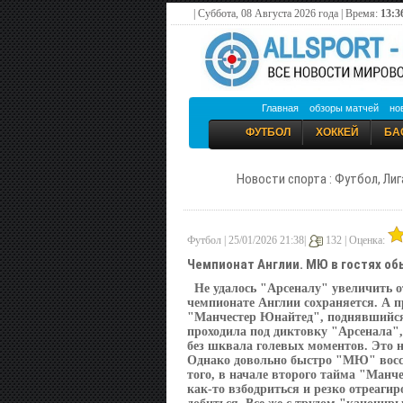
| Суббота, 08 Августа 2026 года | Время:
13:3
Главная
обзоры матчей
но
ФУТБОЛ
ХОККЕЙ
БА
Новости спорта : Футбол, Лиг
Футбол | 25/01/2026 21:38|
132 |
Оценка:
Чемпионат Англии. МЮ в гостях об
Не удалось "Арсеналу" увеличить 
чемпионате Англии сохраняется. А 
"Манчестер Юнайтед", поднявшийся п
проходила под диктовку "Арсенала",
без шквала голевых моментов. Это н
Однако довольно быстро "МЮ" восст
того, в начале второго тайма "Ман
как-то взбодриться и резко отреагир