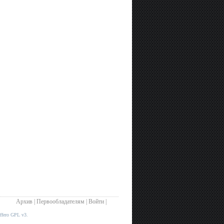
Архив
|
Первообладателям
|
Войти
|
fero GPL
v3.