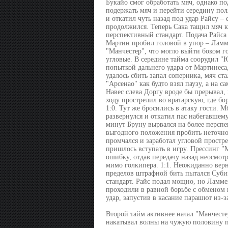
Букайо смог обработать мяч, однако п
подержать мяч и перейти середину поля
и откатил чуть назад под удар Райсу –
продолжился. Теперь Сака тащил мяч к
перспективный стандарт. Подача Райса
Мартин пробил головой в упор – Ламме
"Манчестер", что могло выйти боком г
угловые. В середине тайма соорудил "
попыткой дальнего удара от Мартинеса,
удалось сбить запал соперника, мяч ста
"Арсенао" как будто взял паузу, а на 
Навес слева Доргу вроде бы прерывал, 
ходу прострелил во вратарскую, где бо
1:0. Тут же бросились в атаку гости. 
развернулся и откатил пас набегавшем
минут Бруну вырвался на более персп
выгодного положения пробить неточно 
промчался и заработал угловой простр
пришлось вступать в игру. Прессинг 
ошибку, отдав передачу назад неосмот
мимо голкипера. 1:1. Неожиданно верн
пределов штрафной бить пытался Суби
стандарт. Райс подал мощно, но Ламме
проходили в равной борьбе с обменом
удар, запустив в касание парашют из-з
Второй тайм активнее начал "Манчесте
накатывал волны на чужую половину по