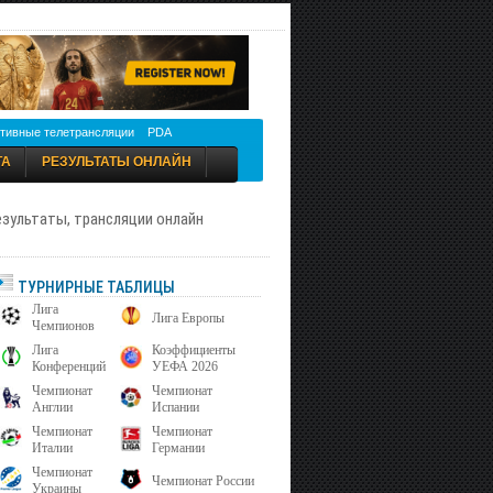
тивные телетрансляции
PDA
ТА
РЕЗУЛЬТАТЫ ОНЛАЙН
результаты, трансляции онлайн
ТУРНИРНЫЕ ТАБЛИЦЫ
Лига
Лига Европы
Чемпионов
Лига
Коэффициенты
Конференций
УЕФА 2026
Чемпионат
Чемпионат
Англии
Испании
Чемпионат
Чемпионат
Италии
Германии
Чемпионат
Чемпионат России
Украины