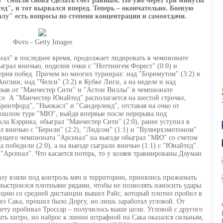
ы" смогли снова сделать счет равным. Но уже через три минуты
", и тот вырвался вперед. Теперь – окончательно. Боевую
лу" есть вопросы по степени концентрации и самоотдачи.
Фото - Getty Images
нал" в последнее время, продолжает лидировать в чемпионате
ыграл вничью, поделив очки с "Ноттингем Форест" (0:0) и
ерия побед. Причем во многих турнирах: над "Борнмутом" (3:2) в
нглии, над "Челси" (3:2) в Кубке Лиги, а на неделе и над
рыв от "Манчестер Сити" и "Астон Виллы" в чемпионате
асе. А "Манчестер Юнайтед" располагается на шестой строчке,
Брентфорд", "Ньюкасл" и "Сандерленд", отставая на очко от
прошлом туре "МЮ", выйдя впервые после перерыва под
ла Кэррика, обыграл "Манчестер Сити" (2:0), ранее уступил в
л вничью с "Бернли" (2:2), "Лидсом" (1:1) и "Вулверхэмптоном"
екущего чемпионата "Арсенал" на выезде обыграл "МЮ" со счетом
 победили (2:0), а на выезде сыграли вничью (1:1) с "Юнайтед".
Арсенал". Что касается потерь, то у хозяев травмированы Доуман
разу взяли под контроль мяч и территорию, принялись прижимать
 выстроился плотными рядами, чтобы не позволять наносить удары.
ицию со средней дистанции вышел Райс, который плотно пробил в
ез Сака, прошил было Доргу, но лишь заработал угловой. От
 лету пробивал Троссар – получилось выше цели. Угловой с другого
ть хитро, но наброс к линии штрафной на Сака оказался сильным,