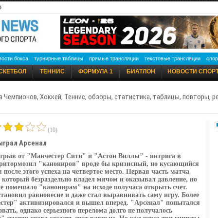
6
вости бокса
турнирные таблицы
прямые трансляции
текстовые трансляции
спор
СКЕТБОЛ
ТЕННИС
ФОРМУЛА 1
БИАТЛОН
НОВОСТИ СПОР
а Чемпионов, Хоккей, Теннис, обзоры, статистика, таблицы, повторы, 
(10)
ыграл Арсенал
отрыв от "Манчестер Сити" и "Астон Виллы" - интрига в
притормозил "канониров" вроде бы кризисный, но кусающийся
осле этого успеха на четвертое место. Первая часть матча
 который безраздельно владел мячом и оказывал давление, но
е помешало "канонирам" на исходе получаса открыть счет.
ановил равновесие и даже стал выравнивать саму игру. Более
честер" активизировался и вышел вперед. "Арсенал" попытался
овать, однако серьезного перелома долго не получалось