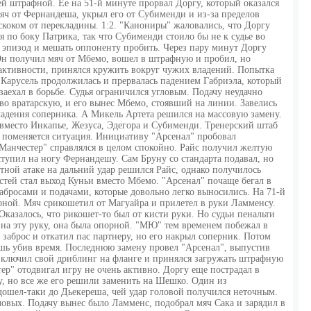
й штрафной. Ее на 51-й минуте прорвал Доргу, который оказался
яч от Фернандеша, укрыл его от Субименди и из-за пределов
скоком от перекладины. 1:2. "Канониры" жаловались, что Доргу
я по боку Патрика, так что Субименди стоило бы не к судье во
ь эпизод и мешать оппоненту пробить. Через пару минут Доргу
Он получил мяч от Мбемо, вошел в штрафную и пробил, но
 активности, принялся кружить вокруг чужих владений. Попытка
 Карусель продолжилась и прервалась падением Габриэла, который
заехал в борьбе. Судья ограничился угловым. Подачу неудачно
во вратарскую, и его вынес Мбемо, стоявший на линии. Завелись
ладения соперника. А Микель Артета решился на массовую замену.
вместо Инкапье, Жезуса, Эдегора и Субименди. Тренерский штаб
 поменяется ситуация. Инициативу "Арсенал" пробовал
Манчестер" справлялся в целом спокойно. Райс получил желтую
аступил на ногу Фернандешу. Сам Бруну со стандарта подавал, но
тной атаке на дальний удар решился Райс, однако получилось
стей стал выход Куньи вместо Мбемо. "Арсенал" почаще бегал в
забросами и подачами, которые довольно легко выносились. На 71-й
ной. Мяч срикошетил от Магуайра и прилетел в руки Ламменсу.
Оказалось, что рикошет-то был от кисти руки. Но судьи пенальти
 на эту руку, она была опорной. "МЮ" тем временем побежал в
заброс и откатил пас партнеру, но его накрыл соперник. Потом
ишь убив время. Последнюю замену провел "Арсенал", выпустив
включил свой дриблинг на фланге и принялся загружать штрафную
ер" отодвигал игру не очень активно. Доргу еще пострадал в
ру, но все же его решили заменить на Шешко. Один из
ошел-таки до Дьекереша, чей удар головой получился неточным.
овых. Подачу вынес было Ламменс, подобрал мяч Сака и зарядил в