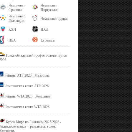
Чемпионат
Чемпионат
Франции
Португалии
Чемпионат
Чемпионат Турции
Голландии
КХЛ
НХЛ
НБА
Евролига
Гонка обладателей трофея Золотая Бутса
2026
Рейтинг ATP 2026 - Мужчины
Чемпионская гонка ATP 2026
Рейтинг WTA 2026 - Женщины
Чемпионская гонка WTA 2026
Кубок Мира по Биатлону 2025/2026 -
Расписание этапов + результаты гонок.
Календарь