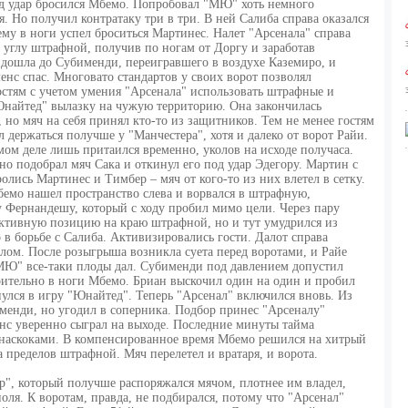
од удар бросился Мбемо. Попробовал "МЮ" хоть немного
. Но получил контратаку три в три. В ней Салиба справа оказался
 ему в ноги успел броситься Мартинес. Налет "Арсенала" справа
 углу штрафной, получив по ногам от Доргу и заработав
 дошла до Субименди, переигравшего в воздухе Каземиро, и
нс спас. Многовато стандартов у своих ворот позволял
остям с учетом умения "Арсенала" использовать штрафные и
Юнайтед" вылазку на чужую территорию. Она закончилась
 но мяч на себя принял кто-то из защитников. Тем не менее гостям
л держаться получше у "Манчестера", хотя и далеко от ворот Райи.
самом деле лишь притаился временно, уколов на исходе получаса.
но подобрал мяч Сака и откинул его под удар Эдегору. Мартин с
ролись Мартинес и Тимбер – мяч от кого-то из них влетел в сетку.
Мбемо нашел пространство слева и ворвался в штрафную,
у Фернандешу, который с ходу пробил мимо цели. Через пару
ективную позицию на краю штрафной, но и тут умудрился из
в борьбе с Салиба. Активизировались гости. Далот справа
елом. После розыгрыша возникла суета перед воротами, и Райе
"МЮ" все-таки плоды дал. Субименди под давлением допустил
рительно в ноги Мбемо. Бриан выскочил один на один и пробил
улся в игру "Юнайтед". Теперь "Арсенал" включился вновь. Из
менди, но угодил в соперника. Подбор принес "Арсеналу"
нс уверенно сыграл на выходе. Последние минуты тайма
 наскоками. В компенсированное время Мбемо решился на хитрый
а пределов штрафной. Мяч перелетел и вратаря, и ворота.
р", который получше распоряжался мячом, плотнее им владел,
ля. К воротам, правда, не подбирался, потому что "Арсенал"