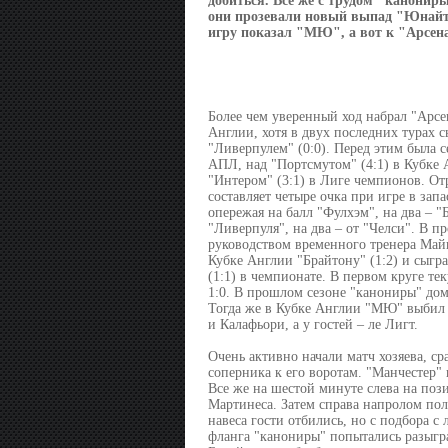
добиться. Все же с трудом "канонир
они прозевали новый выпад "Юнайтед
игру показал "МЮ", а вот к "Арсена
Более чем уверенный ход набрал "Арсе
Англии, хотя в двух последних турах с
"Ливерпулем" (0:0). Перед этим была с
АПЛ, над "Портсмутом" (4:1) в Кубке А
"Интером" (3:1) в Лиге чемпионов. От
составляет четыре очка при игре в зап
опережая на балл "Фулхэм", на два – "
"Ливерпуля", на два – от "Челси". В 
руководством временного тренера Майк
Кубке Англии "Брайтону" (1:2) и сыгра
(1:1) в чемпионате. В первом круге т
1:0. В прошлом сезоне "канониры" дома
Тогда же в Кубке Англии "МЮ" выбил "
и Калафьори, а у гостей – ле Лигт.
Очень активно начали матч хозяева, с
соперника к его воротам. "Манчестер"
Все же на шестой минуте слева на поз
Мартинеса. Затем справа напролом пол
навеса гости отбились, но с подбора с
фланга "канониры" попытались разыгра