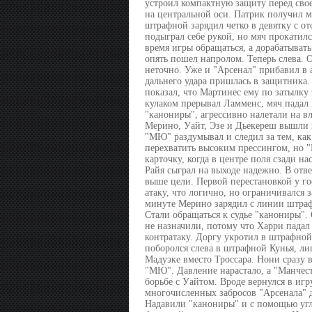
устроил компактную защиту перед свое
на центральной оси. Патрик получил м
штрафной зарядил четко в девятку с от
подыграл себе рукой, но мяч прокатилс
время игры обращаться, а дорабатыват
опять пошел напролом. Теперь слева. 
неточно. Уже и "Арсенал" прибавил в
дальнего удара пришлась в защитника.
показал, что Мартинес ему по затылку 
кулаком прерывал Ламменс, мяч падал 
"канониры", агрессивно налетали на в
Мерино, Уайт, Эзе и Дьекереш вышли 
"МЮ" раздумывал и следил за тем, как
перехватить высоким прессингом, но "
карточку, когда в центре поля сзади н
Райя сыграл на выходе надежно. В отве
выше цели. Первой перестановкой у го
атаку, что логично, но ограничивался 
минуте Мерино зарядил с линии штраф
Стали обращаться к судье "канониры". 
не назначили, потому что Харри падал
контратаку. Доргу укротил в штрафной 
поборолся слева в штрафной Кунья, л
Мадуэке вместо Троссара. Нони сразу 
"МЮ". Давление нарастало, а "Манчест
борьбе с Уайтом. Вроде вернулся в иг
многочисленных забросов "Арсенала" д
Надавили "канониры" и с помощью угл