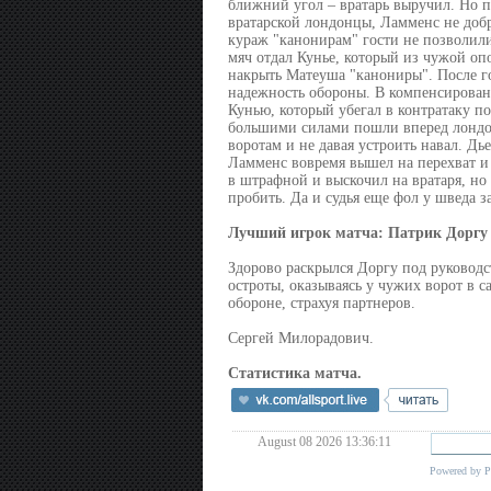
ближний угол – вратарь выручил. Но п
вратарской лондонцы, Ламменс не добра
кураж "канонирам" гости не позволили
мяч отдал Кунье, который из чужой оп
накрыть Матеуша "канониры". После г
надежность обороны. В компенсирован
Кунью, который убегал в контратаку п
большими силами пошли вперед лондон
воротам и не давая устроить навал. Дь
Ламменс вовремя вышел на перехват и
в штрафной и выскочил на вратаря, но
пробить. Да и судья еще фол у шведа з
Лучший игрок матча: Патрик Доргу
Здорово раскрылся Доргу под руководс
остроты, оказываясь у чужих ворот в 
обороне, страхуя партнеров.
Сергей Милорадович.
Статистика матча.
August 08 2026 13:36:11
Powered by
P