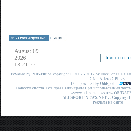
August 09
2026
13:21:55
Powered by
PHP-Fusion
copyright © 2002 - 2012 by Nick Jones. Release
GNU Affero GPL
v3.
Data powered by Oddspedia
Новости спорта. Все права защищены При использовании текст
«www.allsport-news.net» ОБЯЗА
ALLSPORT-NEWS.NET
:: Copyright
Реклама на сайте