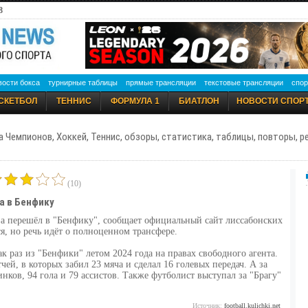
8
вости бокса
турнирные таблицы
прямые трансляции
текстовые трансляции
спор
СКЕТБОЛ
ТЕННИС
ФОРМУЛА 1
БИАТЛОН
НОВОСТИ СПОР
а Чемпионов, Хоккей, Теннис, обзоры, статистика, таблицы, повторы, 
(10)
а в Бенфику
 перешёл в "Бенфику", сообщает официальный сайт лиссабонских
я, но речь идёт о полноценном трансфере.
к раз из "Бенфики" летом 2024 года на правах свободного агента.
чей, в которых забил 23 мяча и сделал 16 голевых передач. А за
инков, 94 гола и 79 ассистов. Также футболист выступал за "Брагу"
Источник:
football.kulichki.net