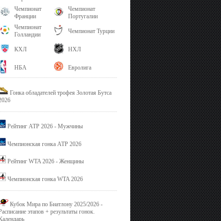
Чемпионат
Чемпионат
Франции
Португалии
Чемпионат
Чемпионат Турции
Голландии
КХЛ
НХЛ
НБА
Евролига
Гонка обладателей трофея Золотая Бутса
2026
Рейтинг ATP 2026 - Мужчины
Чемпионская гонка ATP 2026
Рейтинг WTA 2026 - Женщины
Чемпионская гонка WTA 2026
Кубок Мира по Биатлону 2025/2026 -
Расписание этапов + результаты гонок.
Календарь