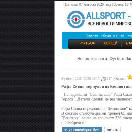
| Пятница, 07 Августа 2026 года | Время:
13:4
Главная
обзоры матчей
но
ФУТБОЛ
ХОККЕЙ
БА
Новости спорта : Футбол, Лиг
Футбол | 22/01/2026 23:15|
117 |
Оценка:
Рафа Силва вернулся из Бешикташ
Нападающий "Бешикташа" Рафа Силва
"орлов". Детали сделки не разглашаютс
Рафа Силва переходил в "Бешикташ" ка
В составе стамбульцев он провёл 65 мат
"Бенфику" ранее на его счету 326 поед
и "Фейренсе".