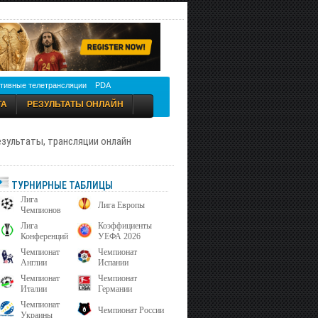
тивные телетрансляции
PDA
ТА
РЕЗУЛЬТАТЫ ОНЛАЙН
результаты, трансляции онлайн
ТУРНИРНЫЕ ТАБЛИЦЫ
Лига
Лига Европы
Чемпионов
Лига
Коэффициенты
Конференций
УЕФА 2026
Чемпионат
Чемпионат
Англии
Испании
Чемпионат
Чемпионат
Италии
Германии
Чемпионат
Чемпионат России
Украины