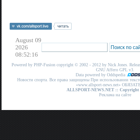
August 09
2026
08:52:16
Powered by
PHP-Fusion
copyright © 2002 - 2012 by Nick Jones. Release
GNU Affero GPL
v3.
Data powered by Oddspedia
Новости спорта. Все права защищены При использовании текст
«www.allsport-news.net» ОБЯЗА
ALLSPORT-NEWS.NET
:: Copyright
Реклама на сайте