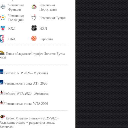
Чемпионат
Чемпионат
Франции
Португалии
Чемпионат
Чемпионат Турции
Голландии
КХЛ
НХЛ
НБА
Евролига
Гонка обладателей трофея Золотая Бутса
2026
Рейтинг ATP 2026 - Мужчины
Чемпионская гонка ATP 2026
Рейтинг WTA 2026 - Женщины
Чемпионская гонка WTA 2026
Кубок Мира по Биатлону 2025/2026 -
Расписание этапов + результаты гонок.
Календарь