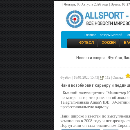
| Четверг, 06 Августа 2026 года | Время:
06:27
Главная
обзоры матчей
но
ФУТБОЛ
ХОККЕЙ
БА
Новости спорта : Футбол, Лиг
Футбол | 18/01/2026 15:43|
112 |
Оценка:
Нани возобновит карьеру и подпиш
Бывший полузащитник "Манчестер Юна
несмотря на то, что ранее он объявил 
Telegram-канала AmanVIBE, 39-летний 
профессиональную карьеру.
Нани широко известен по выступления
чемпионов в 2008 году и четырежды ст
Португалии он стал чемпионом Европы