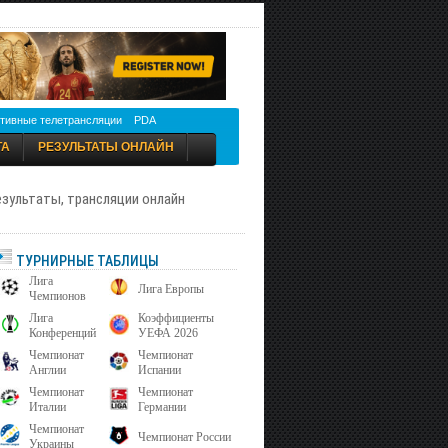
тивные телетрансляции
PDA
ТА
РЕЗУЛЬТАТЫ ОНЛАЙН
результаты, трансляции онлайн
ТУРНИРНЫЕ ТАБЛИЦЫ
Лига
Лига Европы
Чемпионов
Лига
Коэффициенты
Конференций
УЕФА 2026
Чемпионат
Чемпионат
Англии
Испании
Чемпионат
Чемпионат
Италии
Германии
Чемпионат
Чемпионат России
Украины