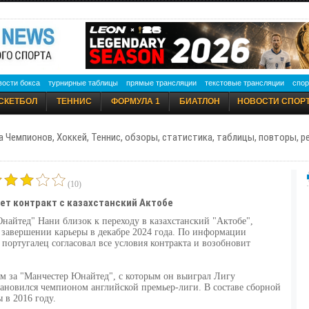
вости бокса
турнирные таблицы
прямые трансляции
текстовые трансляции
спор
СКЕТБОЛ
ТЕННИС
ФОРМУЛА 1
БИАТЛОН
НОВОСТИ СПОР
а Чемпионов, Хоккей, Теннис, обзоры, статистика, таблицы, повторы, 
(10)
ет контракт с казахстанский Актобе
йтед" Нани близок к переходу в казахстанский "Актобе",
о завершении карьеры в декабре 2024 года. По информации
португалец согласовал все условия контракта и возобновит
м за "Манчестер Юнайтед", с которым он выиграл Лигу
ановился чемпионом английской премьер-лиги. В составе сборной
 в 2016 году.