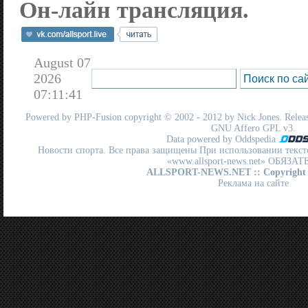
Он-лайн трансляция.
August 07
2026
07:11:41
Powered by
PHP-Fusion
copyright © 2002 - 2012 by Nick Jones. Release
GNU Affero GPL
v3.
Data powered by Oddspedia
Новости спорта. Все права защищены При использовании текст
«www.allsport-news.net» ОБЯЗА
ALLSPORT-NEWS.NET
:: Copyright
Реклама на сайте