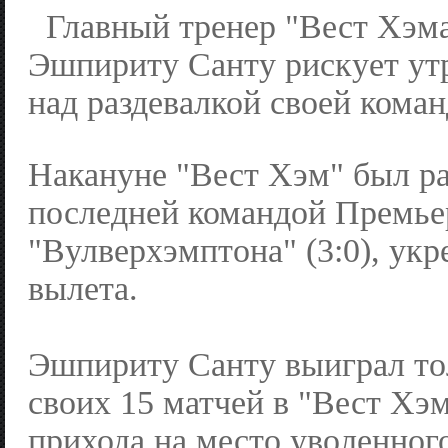
Главный тренер "Вест Хэм
Эшпириту Санту рискует ут
над раздевалкой своей кома
Накануне "Вест Хэм" был р
последней командой Премье
"Вулверхэмптона" (3:0), укр
вылета.
Эшпириту Санту выиграл тол
своих 15 матчей в "Вест Хэ
прихода на место уволенног