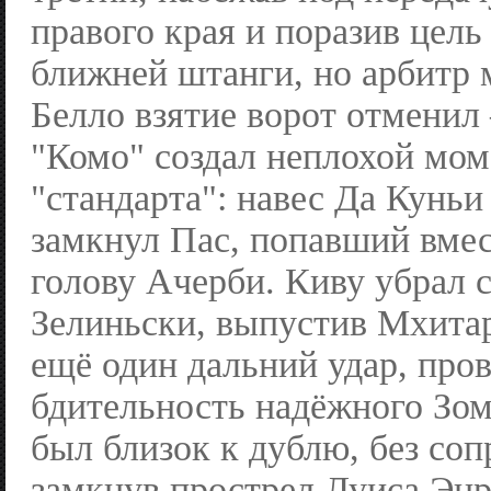
правого края и поразив цел
ближней штанги, но арбитр 
Белло взятие ворот отменил
"Комо" создал неплохой мом
"стандарта": навес Да Куньи
замкнул Пас, попавший вмес
голову Ачерби. Киву убрал 
Зелиньски, выпустив Мхитар
ещё один дальний удар, про
бдительность надёжного Зом
был близок к дублю, без со
замкнув прострел Луиса Энр