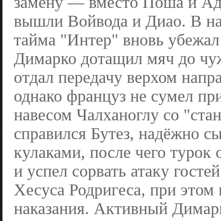
замену — вместо Поша и Ад
вышли Войвода и Диао. В на
тайма "Интер" вновь убежал 
Димарко дотащил мяч до чу
отдал передачу верхом напр
однако француз не сумел при
навесом Чалханоглу со "ста
справился Бутез, надёжно с
кулаками, после чего турок 
и успел сорвать атаку госте
Хесуса Родригеса, при этом
наказания. Активный Димар