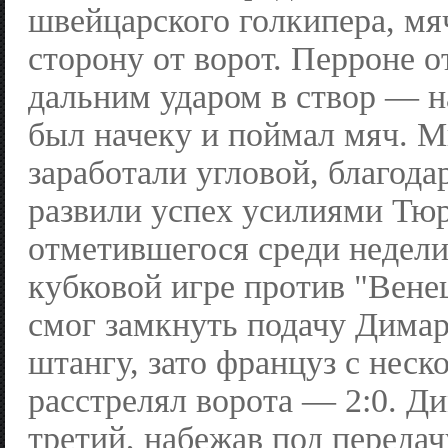
швейцарского голкипера, мя
сторону от ворот. Перроне 
дальним ударом в створ — н
был начеку и поймал мяч. 
заработали угловой, благода
развили успех усилиями Тю
отметившегося среди недели
кубковой игре против "Вене
смог замкнуть подачу Дима
штангу, зато француз с неск
расстрелял ворота — 2:0. Д
третий, набежав под передач