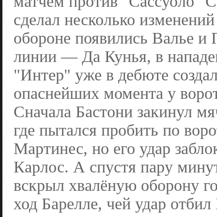
матчем против "Сассуоло" С
сделал несколько изменений 
обороне появились Валье и 
линии — Да Кунья, в напад
"Интер" уже в дебюте создал
опаснейших момента у ворот
Сначала Бастони закинул м
где пытался пробить по вор
Мартинес, но его удар забл
Карлос. А спустя пару мину
вскрыл хвалёную оборону го
ход Барелле, чей удар отбил 