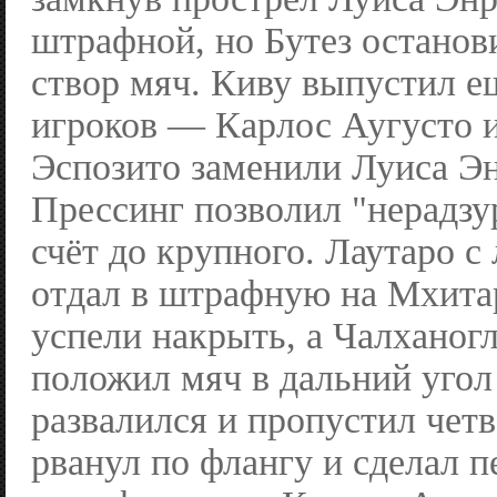
штрафной, но Бутез останов
створ мяч. Киву выпустил е
игроков — Карлос Аугусто 
Эспозито заменили Луиса Э
Прессинг позволил "нерадзу
счёт до крупного. Лаутаро с
отдал в штрафную на Мхитар
успели накрыть, а Чалханогл
положил мяч в дальний угол
развалился и пропустил чет
рванул по флангу и сделал п