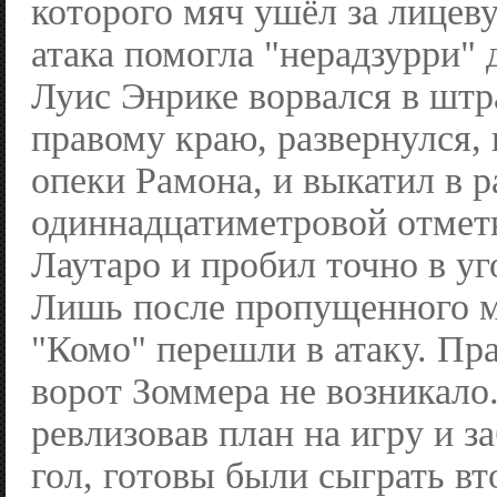
которого мяч ушёл за лицев
атака помогла "нерадзурри" 
Луис Энрике ворвался в шт
правому краю, развернулся,
опеки Рамона, и выкатил в 
одиннадцатиметровой отметк
Лаутаро и пробил точно в уг
Лишь после пропущенного 
"Комо" перешли в атаку. Пр
ворот Зоммера не возникало
ревлизовав план на игру и з
гол, готовы были сыграть в