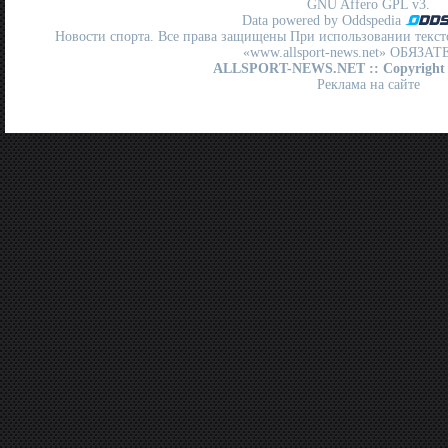
GNU Affero GPL
v3.
Data powered by Oddspedia
Новости спорта. Все права защищены При использовании текст
«www.allsport-news.net» ОБЯЗА
ALLSPORT-NEWS.NET
:: Copyright
Реклама на сайте