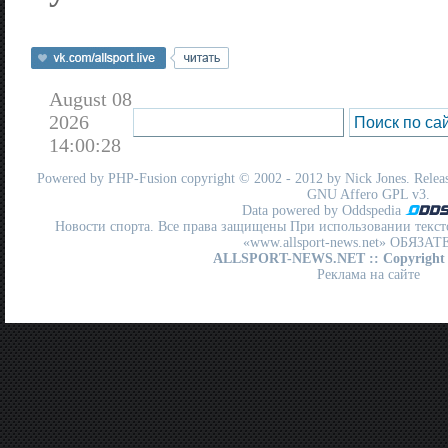
August 08
2026
14:00:28
Powered by
PHP-Fusion
copyright © 2002 - 2012 by Nick Jones. Release
GNU Affero GPL
v3.
Data powered by Oddspedia
Новости спорта. Все права защищены При использовании текст
«www.allsport-news.net» ОБЯЗА
ALLSPORT-NEWS.NET
:: Copyright
Реклама на сайте