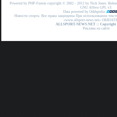
Powered by
PHP-Fusion
copyright © 2002 - 2012 by Nick Jones. Release
GNU Affero GPL
v3.
Data powered by Oddspedia
Новости спорта. Все права защищены При использовании текст
«www.allsport-news.net» ОБЯЗА
ALLSPORT-NEWS.NET
:: Copyright
Реклама на сайте