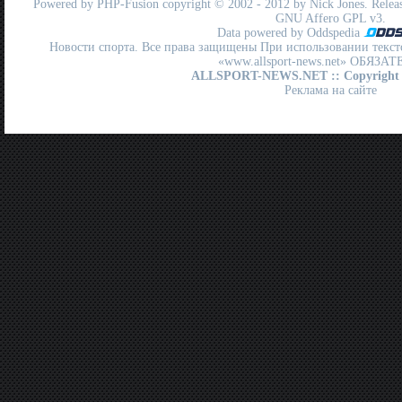
Powered by
PHP-Fusion
copyright © 2002 - 2012 by Nick Jones. Release
GNU Affero GPL
v3.
Data powered by Oddspedia
Новости спорта. Все права защищены При использовании текст
«www.allsport-news.net» ОБЯЗА
ALLSPORT-NEWS.NET
:: Copyright
Реклама на сайте