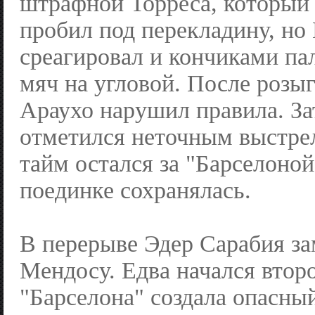
штрафной Торреса, который 
пробил под перекладину, но
среагировал и кончиками па
мяч на угловой. После розы
Араухо нарушил правила. З
отметился неточным выстре
тайм остался за "Барселоной
поединке сохранялась.
В перерыве Эдер Сарабия за
Мендосу. Едва начался второ
"Барселона" создала опасны