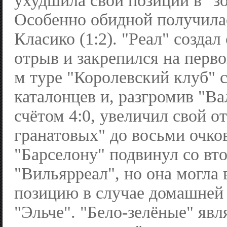
ухудшила свои позиции в "зо
Особенно обидной получилас
Класико (1:2). "Реал" созда
отрыв и закрепился на перво
м туре "Королевский клуб" 
каталонцев и, разгромив "В
счётом 4:0, увеличил свой о
гранатовых" до восьми очков
"Барселону" подвинул со вт
"Вильярреал", но она могла 
позицию в случае домашней
"Эльче". "Бело-зелёные" яв