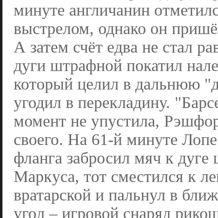
минуте англичанин отметил
выстрелом, однако он пришё
А затем счёт едва не стал р
дуги штрафной покатил нале
который целил в дальнюю "д
угодил в перекладину. "Барс
момент не упустила, Рэшфо
своего. На 61-й минуте Лопе
фланга забросил мяч к дуге
Маркуса, тот сместился к ле
вратарской и пальнул в бли
угол – игровой снаряд рико