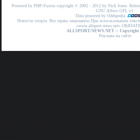
Powered by
PHP-Fusion
copyright © 2002 - 2012 by Nick Jones. Release
GNU Affero GPL
v3.
Data powered by Oddspedia
Новости спорта. Все права защищены При использовании текст
«www.allsport-news.net» ОБЯЗА
ALLSPORT-NEWS.NET
:: Copyright
Реклама на сайте