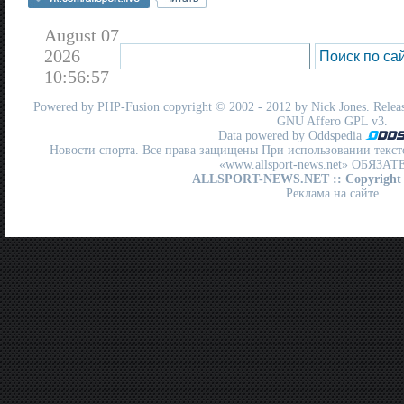
August 07
2026
10:56:57
Powered by
PHP-Fusion
copyright © 2002 - 2012 by Nick Jones. Release
GNU Affero GPL
v3.
Data powered by Oddspedia
Новости спорта. Все права защищены При использовании текст
«www.allsport-news.net» ОБЯЗА
ALLSPORT-NEWS.NET
:: Copyright
Реклама на сайте